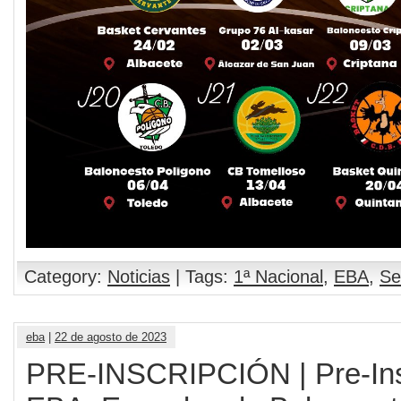
Category:
Noticias
| Tags:
1ª Nacional
,
EBA
,
Se
eba
|
22 de agosto de 2023
PRE-INSCRIPCIÓN | Pre-Ins