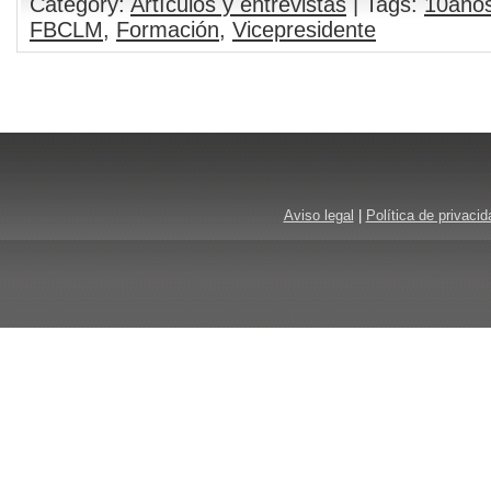
Category:
Artículos y entrevistas
| Tags:
10año
FBCLM
,
Formación
,
Vicepresidente
Aviso legal
|
Política de privacid