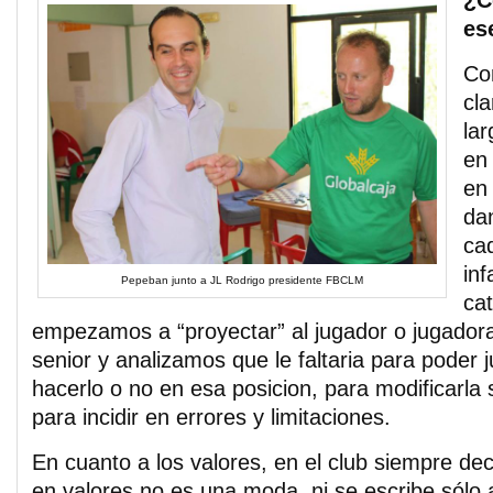
¿C
es
Co
cla
lar
en 
en
da
cad
inf
Pepeban junto a JL Rodrigo presidente FBCLM
ca
empezamos a “proyectar” al jugador o jugadora
senior y analizamos que le faltaria para poder j
hacerlo o no en esa posicion, para modificarla 
para incidir en errores y limitaciones.
En cuanto a los valores, en el club siempre de
en valores no es una moda, ni se escribe sólo al