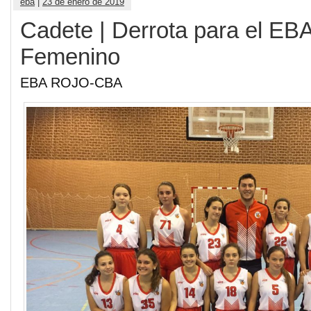
eba
|
23 de enero de 2019
Cadete | Derrota para el EB
Femenino
EBA ROJO-CBA