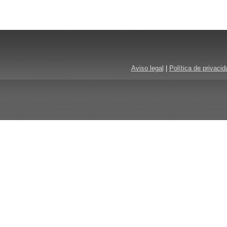
Aviso legal
|
Política de privacid