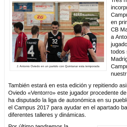
Tres 
incorp
Campu
en pri
CB Ma
a Anto
jugad
todos 
Madrig
Campu
J. Antonio Oviedo en un partido con Quintanar esta temporada
nuest
También estará en esta edición y repitiendo asi
Oviedo «Ventorro» este jugador procedente de
ha disputado la liga de autonómica en su puebl
el Campus 2017 para ayudar en el apartado bal
diferentes talleres y dinámicas.
Por último tendremos la