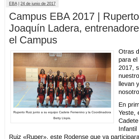
EBA
|
24 de junio de 2017
Campus EBA 2017 | Ruperto
Joaquín Ladera, entrenador
el Campus
Otras 
para e
2017, s
nuestr
llevan 
nosotro
En prim
Yeste, 
Ruperto Ruiz junto a su equipo Cadete Femenino y la Coordinadora
Betty Llopis.
Cadete
Infanti
Ruiz «Ruper», este Rodense que ya participar