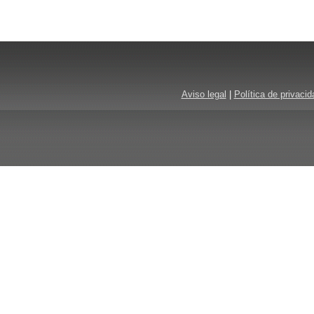
Aviso legal
|
Política de privacid