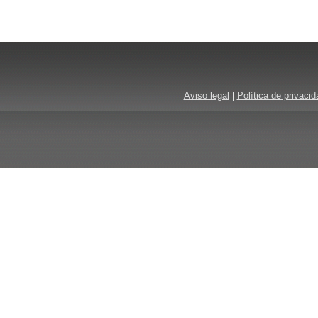
Aviso legal
|
Política de privacid