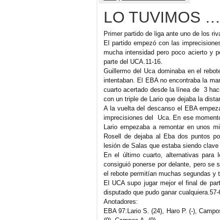
LO TUVIMOS …
Primer partido de liga ante uno de los riv
El partido empezó con las imprecisione
mucha intensidad pero poco acierto y po
parte del UCA.11-16.
Guillermo del Uca dominaba en el rebot
intentaban. El EBA no encontraba la ma
cuarto acertado desde la línea de 3 hac
con un triple de Lario que dejaba la dis
A la vuelta del descanso el EBA empez
imprecisiones del Uca. En ese momento
Lario empezaba a remontar en unos min
Rosell de dejaba al Eba dos puntos por
lesión de Salas que estaba siendo clav
En el último cuarto, alternativas para
consiguió ponerse por delante, pero se 
el rebote permitían muchas segundas y t
El UCA supo jugar mejor el final de par
disputado que pudo ganar cualquiera.57-6
Anotadores:
EBA 97:Lario S. (24), Haro P. (-), Campos 