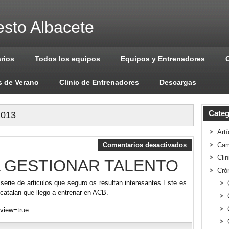
sto Albacete
arios
Todos los equipos
Equipos y Entrenadores
 de Verano
Clinic de Entrenadores
Descargas
Categ
2013
Artí
Comentarios desactivados
Cam
Cli
 GESTIONAR TALENTO
Cró
erie de articulos que seguro os resultan interesantes.Este es
 catalan que llego a entrenar en ACB.
view=true