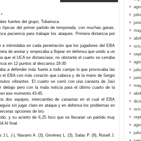
ago
.
juli
ales fuertes del grupo, Tobarruca.
jun
s típicas del primer partido de temporada, con muchas ganas,
may
ca paciencia para trabajar los ataques. Primera distancia por
abri
e e intimidaba en cada penetración que los jugadores del EBA
oct
nera de anotar y empezaba a flojear en defensa que unido a un
sep
ia que el UCA se distanciase, no obstante el cuarto se cerraba
ago
tancia en 12 puntos al descanso.18-30
aba a defender más fuerte a todo campo lo que provocaba las
juli
 el EBA con más corazón que cabeza y de la mano de Sergio
jun
utos vibrantes. El cuarto se cerró con una canasta de Javi
may
 debajo pero con la mala noticia para el último cuarto de la
e en ese momento.43-45.
abri
 los dos equipos, intercambio de canastas en el cual el EBA
dic
seguía sin jugar claro en ataque y en defensa los problemas en
oct
erceras opciones de tiro.
sep
tido, y su acierto de 6,25 hizo que se llevaran un partido muy
4 Al final.
ago
juli
J.L. (-), Navarro A. (3), Giménez L. (3), Salas P. (9), Rosell J.
jun