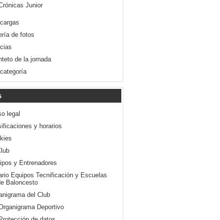
Crónicas Junior
cargas
ería de fotos
icias
nteto de la jornada
 categoría
s
so legal
ificaciones y horarios
kies
Club
ipos y Entrenadores
ario Equipos Tecnificación y Escuelas
e Baloncesto
anigrama del Club
Organigrama Deportivo
Protección de datos