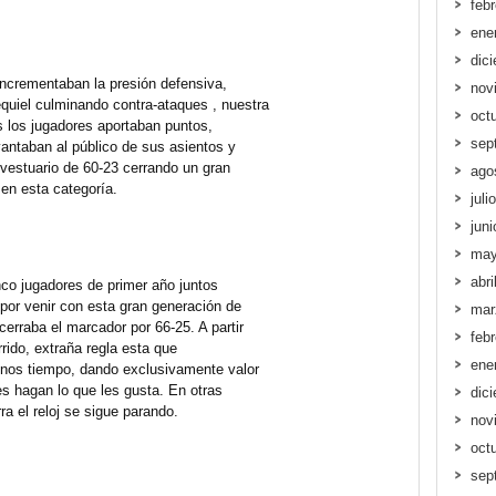
feb
ene
dic
 incrementaban la presión defensiva,
nov
uiel culminando contra-ataques , nuestra
oct
os los jugadores aportaban puntos,
sep
vantaban al público de sus asientos y
vestuario de 60-23 cerrando un gran
ago
en esta categoría.
juli
jun
may
abri
nco jugadores de primer año juntos
por venir con esta gran generación de
mar
erraba el marcador por 66-25. A partir
feb
rrido, extraña regla esta que
ene
enos tiempo, dando exclusivamente valor
es hagan lo que les gusta. En otras
dic
a el reloj se sigue parando.
nov
oct
sep