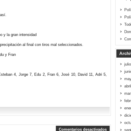
Pol
así.
Pol
Tod
Don
o y la gran intensidad
Con
itación al final con tiros mal seleccionados.
Archi
u y Fran
juli
jun
teban 4, Jorge 7, Edu 2, Fran 6, José 10, David 11, Adri 5,
may
abri
mar
feb
ene
dic
oct
Comentarios desactivados
sep