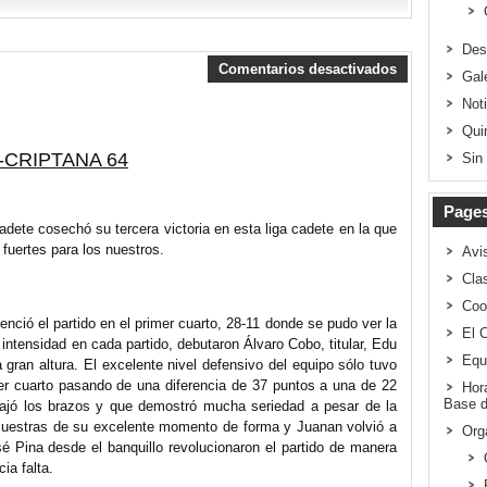
Des
Comentarios desactivados
Gal
Not
Qui
-CRIPTANA 64
Sin
Page
adete cosechó su tercera victoria en esta liga cadete
en la que
fuertes para los nuestros.
Avi
Clas
Coo
ció el partido en el primer cuarto, 28-11 donde se pudo ver la
El 
intensidad en cada partido, debutaron Álvaro Cobo, titular, Edu
Equ
 gran altura. El excelente nivel defensivo del equipo sólo tuvo
cer cuarto pasando de una diferencia de 37 puntos a una de 22
Hor
Base d
ajó los brazos y que demostró mucha seriedad a pesar de la
o muestras de su excelente momento de forma y Juanan volvió a
Org
é Pina desde el banquillo revolucionaron el partido de manera
ia falta.