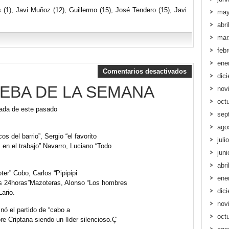
és (1), Javi Muñoz (12), Guillermo (15), José Tendero (15), Javi
may
abri
mar
feb
ene
Comentarios desactivados
dic
EBA DE LA SEMANA
nov
oct
nada de este pasado
sep
ago
s del barrio”, Sergio “el favorito
juli
 en el trabajo” Navarro, Luciano “Todo
jun
abri
ter” Cobo, Carlos “Pipipipi
ene
os 24horas”Mazoteras, Alonso “Los hombres
dic
Lario.
nov
el partido de “cabo a
oct
bre Criptana siendo un líder silencioso.Ç