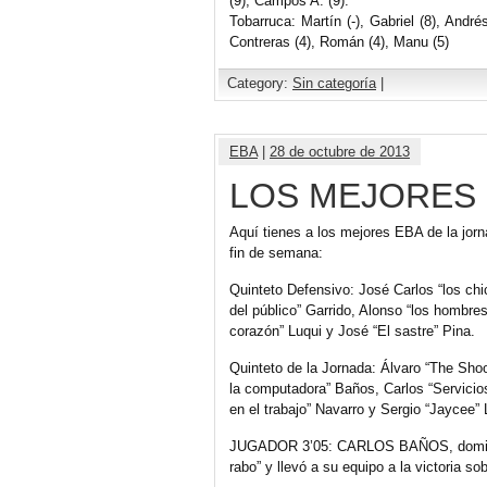
(9), Campos A. (9).
Tobarruca: Martín (-), Gabriel (8), Andr
Contreras (4), Román (4), Manu (5)
Category:
Sin categoría
|
EBA
|
28 de octubre de 2013
LOS MEJORES 
Aquí tienes a los mejores EBA de la jor
fin de semana:
Quinteto Defensivo: José Carlos “los chico
del público” Garrido, Alonso “los hombres
corazón” Luqui y José “El sastre” Pina.
Quinteto de la Jornada: Álvaro “The Shoo
la computadora” Baños, Carlos “Servici
en el trabajo” Navarro y Sergio “Jaycee” 
JUGADOR 3’05: CARLOS BAÑOS, dominó 
rabo” y llevó a su equipo a la victoria so