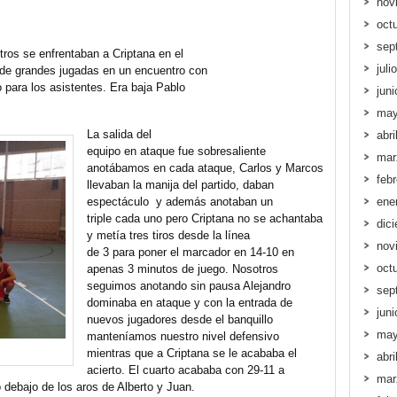
nov
oct
sep
stros se enfrentaban a Criptana en el
juli
 de grandes jugadas en un encuentro con
 para los asistentes. Era baja Pablo
jun
may
La salida del
abri
equipo en ataque fue sobresaliente
mar
anotábamos en cada ataque, Carlos y Marcos
feb
llevaban la manija del partido, daban
espectáculo y además anotaban un
ene
triple cada uno pero Criptana no se achantaba
dic
y metía tres tiros desde la línea
nov
de 3 para poner el marcador en 14-10 en
oct
apenas 3 minutos de juego. Nosotros
seguimos anotando sin pausa Alejandro
sep
dominaba en ataque y con la entrada de
jun
nuevos jugadores desde el banquillo
may
manteníamos nuestro nivel defensivo
mientras que a Criptana se le acababa el
abri
acierto. El cuarto acababa con 29-11 a
mar
o debajo de los aros de Alberto y Juan.