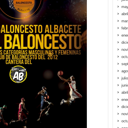
may
abri
mar
feb
ene
dic
nov
oct
sep
ago
juli
jun
abri
ene
dic
nov
oct