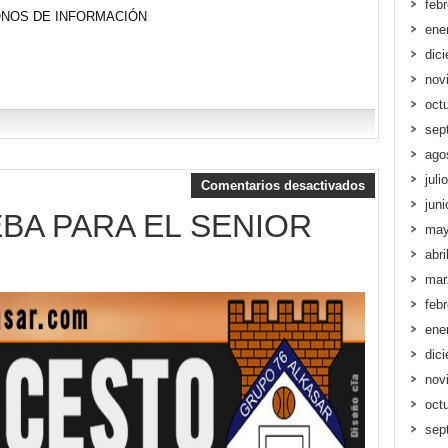
feb
ONOS DE INFORMACIÓN
ene
dic
nov
oct
sep
ago
juli
Comentarios desactivados
jun
BA PARA EL SENIOR
may
abri
mar
feb
ene
dic
nov
oct
sep