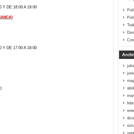
 Y DE 18:00 A 19:00
Pol
MANCA)
Pol
Tod
Don
Con
 Y DE 17:00 A 18:00
Archi
juli
jun
may
abri
0
mar
feb
ene
dic
oct
sep