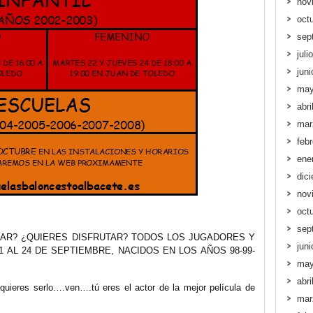
nov
oct
sep
juli
jun
may
abri
mar
feb
ene
dic
nov
oct
sep
AR? ¿QUIERES DISFRUTAR? TODOS LOS JUGADORES Y
jun
 AL 24 DE SEPTIEMBRE, NACIDOS EN LOS AÑOS 98-99-
may
abri
quieres serlo….ven….tú eres el actor de la mejor película de
mar