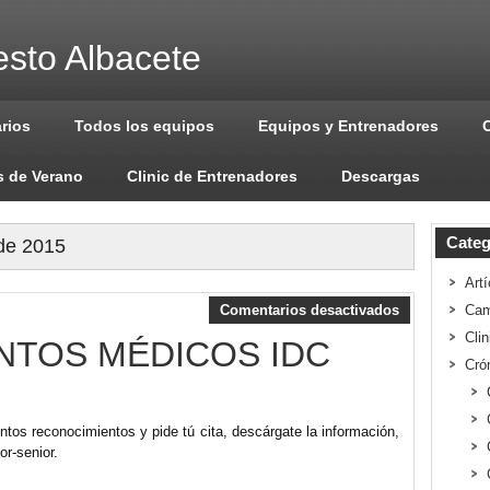
sto Albacete
arios
Todos los equipos
Equipos y Entrenadores
 de Verano
Clinic de Entrenadores
Descargas
Categ
 de 2015
Artí
Comentarios desactivados
Cam
Cli
NTOS MÉDICOS IDC
Cró
intos reconocimientos y pide tú cita, descárgate la información,
or-senior.