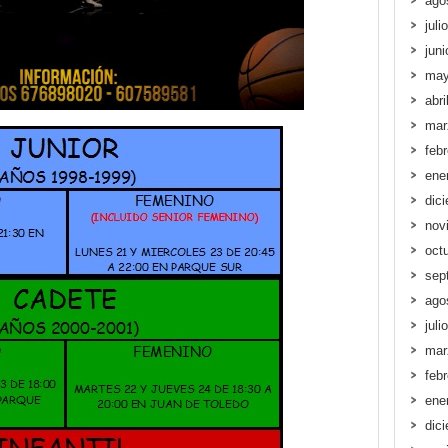
ago
juli
jun
may
abri
mar
feb
ene
dic
nov
oct
sep
ago
juli
mar
feb
ene
dic