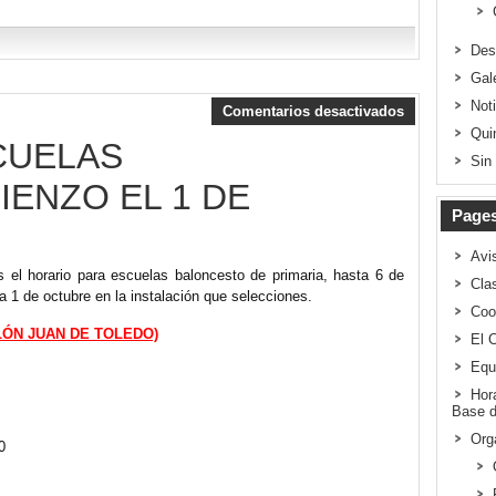
Des
Gal
Not
Comentarios desactivados
Qui
CUELAS
Sin
IENZO EL 1 DE
Page
Avi
s el horario para escuelas baloncesto de primaria, hasta 6 de
Clas
día 1 de octubre en la instalación que selecciones.
Coo
LÓN JUAN DE TOLEDO)
El 
Equ
Hor
Base d
Org
0