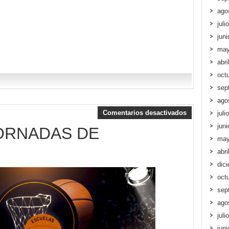
ago
juli
jun
may
abri
oct
sep
ago
Comentarios desactivados
juli
jun
JORNADAS DE
may
abri
dic
oct
sep
ago
juli
jun