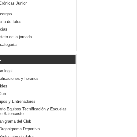
Crónicas Junior
cargas
ería de fotos
icias
nteto de la jornada
 categoría
s
so legal
ificaciones y horarios
kies
Club
ipos y Entrenadores
ario Equipos Tecnificación y Escuelas
e Baloncesto
anigrama del Club
Organigrama Deportivo
Protección de datos