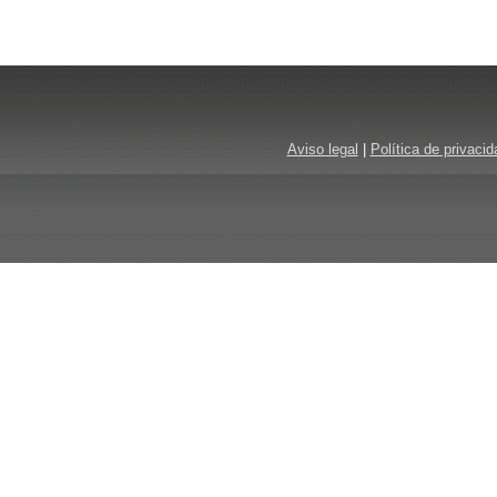
Aviso legal
|
Política de privacid