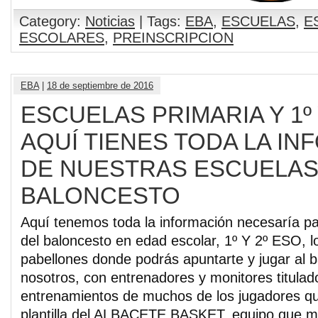
Category:
Noticias
| Tags:
EBA
,
ESCUELAS
,
E
ESCOLARES
,
PREINSCRIPCION
EBA
|
18 de septiembre de 2016
ESCUELAS PRIMARIA Y 1º 
AQUÍ TIENES TODA LA I
DE NUESTRAS ESCUELAS
BALONCESTO
Aquí tenemos toda la información necesaría pa
del baloncesto en edad escolar, 1º Y 2º ESO, l
pabellones donde podrás apuntarte y jugar al 
nosotros, con entrenadores y monitores titulado
entrenamientos de muchos de los jugadores qu
plantilla del ALBACETE BASKET, equipo que mil