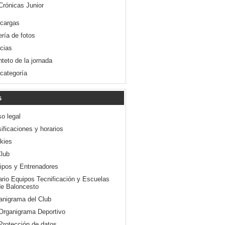
Crónicas Junior
cargas
ería de fotos
icias
nteto de la jornada
 categoría
s
so legal
ificaciones y horarios
kies
Club
ipos y Entrenadores
ario Equipos Tecnificación y Escuelas
e Baloncesto
anigrama del Club
Organigrama Deportivo
Protección de datos