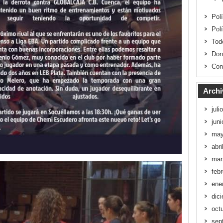
Pol
Pol
Tod
Don
Con
Archi
juli
jun
may
abri
mar
feb
ene
dic
oct
sep