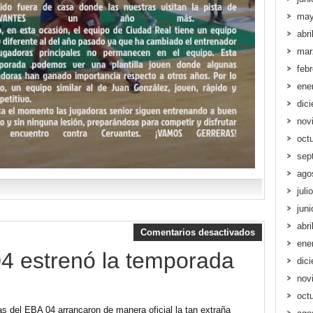
may
abri
mar
feb
ene
dic
nov
oct
sep
ago
juli
jun
abri
Comentarios desactivados
ene
04 estrenó la temporada
dic
nov
oct
s del EBA 04 arrancaron de manera oficial la tan extraña