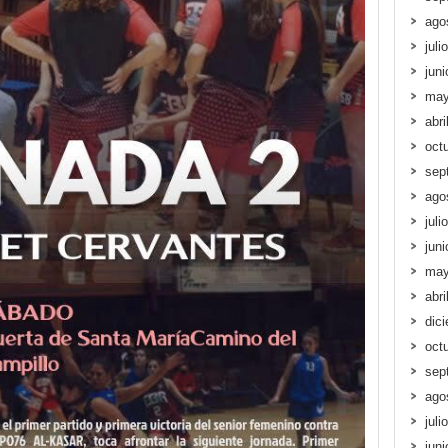
ago
juli
jun
may
abri
oct
sep
ago
juli
jun
may
abri
dic
oct
sep
ago
juli
jun