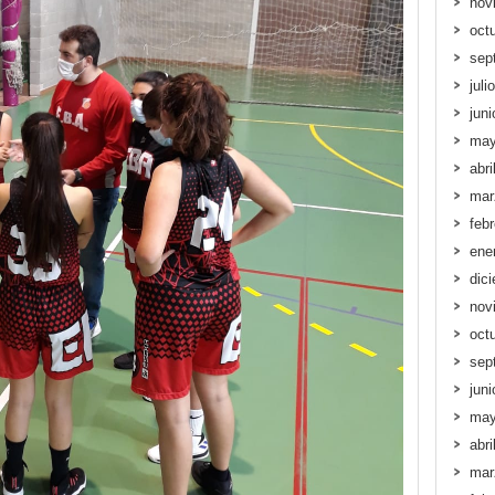
nov
oct
sep
juli
jun
may
abri
mar
feb
ene
dic
nov
oct
sep
jun
may
abri
mar