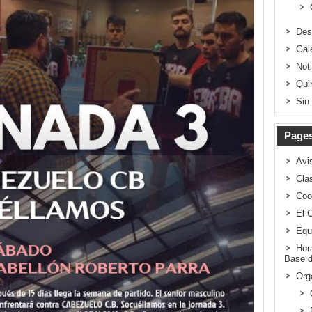
Des
Gal
Not
Qui
Sin
Page
Avi
Clas
Coo
El 
Equ
Hor
Base d
Org