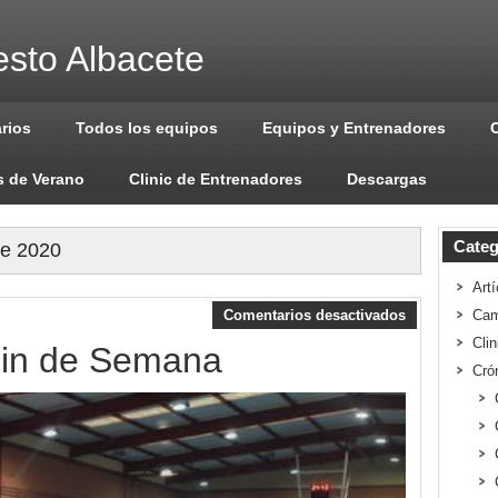
sto Albacete
arios
Todos los equipos
Equipos y Entrenadores
 de Verano
Clinic de Entrenadores
Descargas
Categ
de 2020
Artí
Comentarios desactivados
Cam
Cli
Fin de Semana
Cró