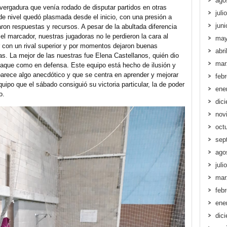
ago
vergadura que venía rodado de disputar partidos en otras
juli
de nivel quedó plasmada desde el inicio, con una presión a
jun
taron respuestas y recursos. A pesar de la abultada diferencia
el marcador, nuestras jugadoras no le perdieron la cara al
may
ar con un rival superior y por momentos dejaron buenas
abri
s. La mejor de las nuestras fue Elena Castellanos, quién dio
mar
ataque como en defensa. Este equipo está hecho de ilusión y
 parece algo anecdótico y que se centra en aprender y mejorar
feb
uipo que el sábado consiguió su victoria particular, la de poder
ene
o.
dic
nov
oct
sep
ago
juli
mar
feb
ene
dic