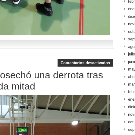
feb
ene
dic
nov
oct
sep
ago
juli
jun
Comentarios desactivados
may
cosechó una derrota tras
abri
da mitad
mar
feb
ene
dic
nov
oct
sep