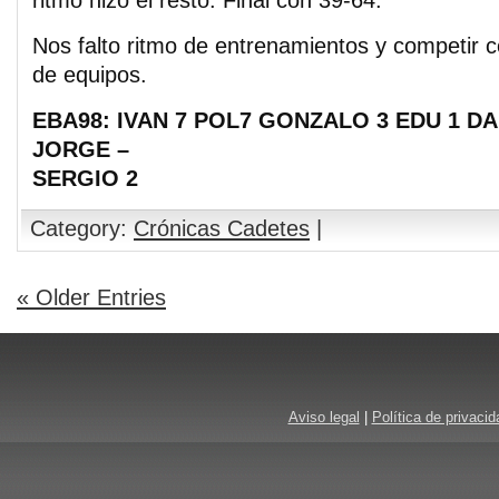
ritmo hizo el resto. Final con 39-64.
Nos falto ritmo de entrenamientos y competir c
de equipos.
EBA98: IVAN 7 POL7 GONZALO 3 EDU 1 D
JORGE –
SERGIO 2
Category:
Crónicas Cadetes
|
« Older Entries
Aviso legal
|
Política de privacid