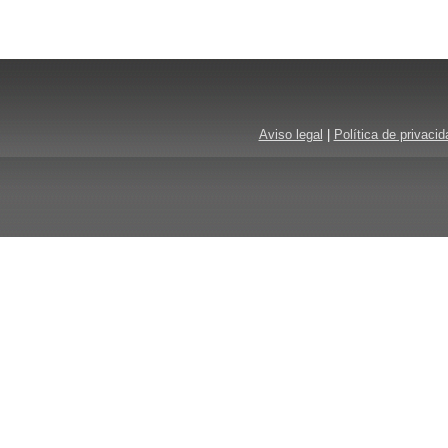
Aviso legal
|
Política de privacid