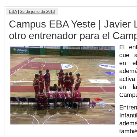
EBA
|
25 de junio de 2018
Campus EBA Yeste | Javier L
otro entrenador para el Cam
El en
que a
en el
ademá
activ
en la
Campu
Entre
Infant
adem
tambi