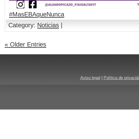
#MasEBAqueNunca
Category:
Noticias
|
« Older Entries
Aviso legal
|
Política de privacid