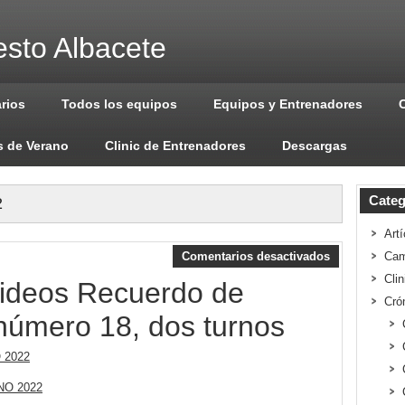
sto Albacete
arios
Todos los equipos
Equipos y Entrenadores
 de Verano
Clinic de Entrenadores
Descargas
Categ
2
Artí
Comentarios desactivados
Cam
Cli
ideos Recuerdo de
Cró
 número 18, dos turnos
 2022
O 2022