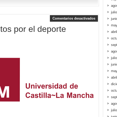
ago
juli
Comentarios desactivados
jun
may
os por el deporte
abri
oct
sep
ago
juli
jun
may
abri
dic
oct
sep
ago
juli
jun