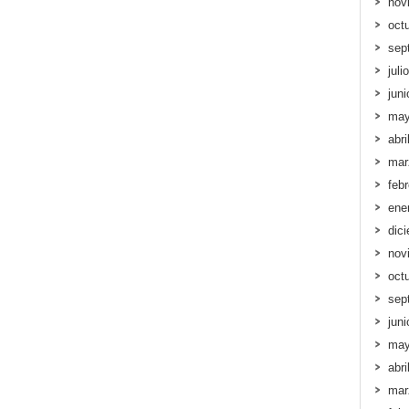
nov
oct
sep
juli
jun
may
abri
mar
feb
ene
dic
nov
oct
sep
jun
may
abri
mar