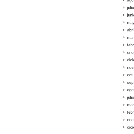
ago
juli
jun
may
abri
mar
feb
ene
dic
nov
oct
sep
ago
juli
mar
feb
ene
dic