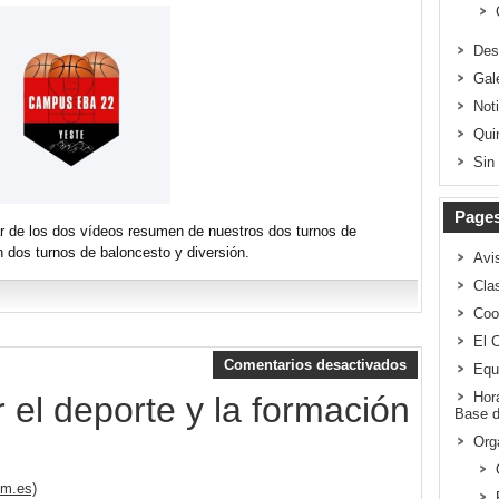
Des
Gal
Not
Qui
Sin
Page
tar de los dos vídeos resumen de nuestros dos turnos de
 dos turnos de baloncesto y diversión.
Avi
Clas
Coo
El 
Comentarios desactivados
Equ
Hor
el deporte y la formación
Base d
Org
lm.es)