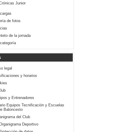
Crónicas Junior
cargas
ería de fotos
icias
nteto de la jornada
 categoría
s
so legal
ificaciones y horarios
kies
Club
ipos y Entrenadores
ario Equipos Tecnificación y Escuelas
e Baloncesto
anigrama del Club
Organigrama Deportivo
Protección de datos