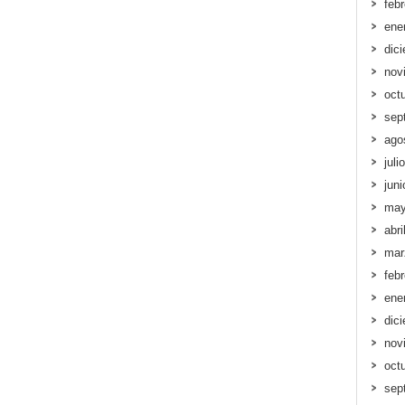
feb
ene
dic
nov
oct
sep
ago
juli
jun
may
abri
mar
feb
ene
dic
nov
oct
sep