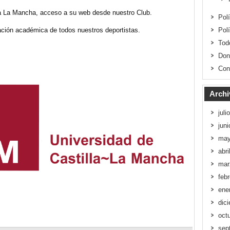
a La Mancha, acceso a su web desde nuestro Club.
Pol
ción académica de todos nuestros deportistas.
Pol
Tod
Don
Con
Archi
juli
jun
may
abri
mar
feb
ene
dic
oct
sep