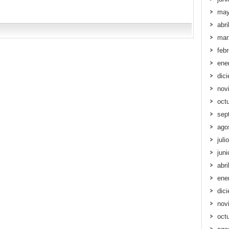
may
abri
mar
feb
ene
dic
nov
oct
sep
ago
juli
jun
abri
ene
dic
nov
oct