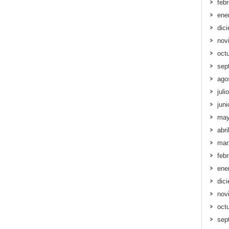
feb
ene
dic
nov
oct
sep
ago
juli
jun
may
abri
mar
feb
ene
dic
nov
oct
sep