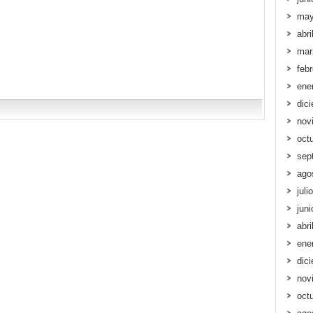
may
abri
mar
feb
ene
dic
nov
oct
sep
ago
juli
jun
abri
ene
dic
nov
oct