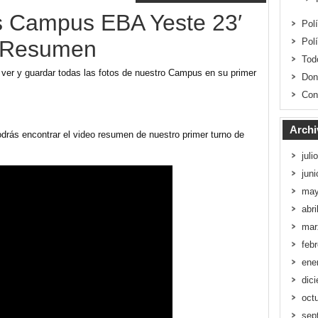
s Campus EBA Yeste 23′
Pol
o Resumen
Pol
Tod
 ver y guardar todas las fotos de nuestro Campus en su primer
Don
Con
Archi
drás encontrar el video resumen de nuestro primer turno de
juli
jun
may
abri
mar
feb
ene
dic
oct
sep