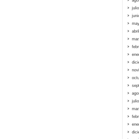
ago
juli
jun
may
abri
mar
feb
ene
dic
nov
oct
sep
ago
juli
mar
feb
ene
dic