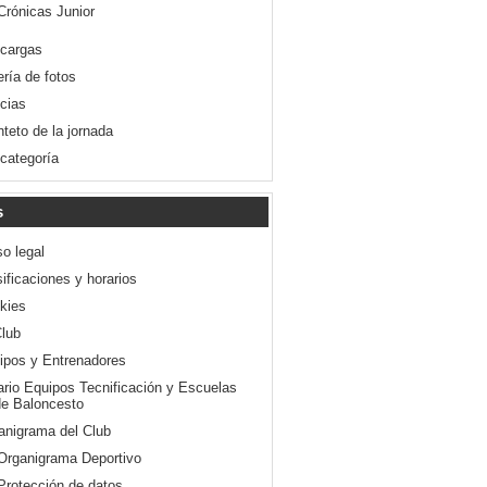
Crónicas Junior
cargas
ería de fotos
icias
nteto de la jornada
 categoría
s
so legal
ificaciones y horarios
kies
Club
ipos y Entrenadores
ario Equipos Tecnificación y Escuelas
e Baloncesto
anigrama del Club
Organigrama Deportivo
Protección de datos