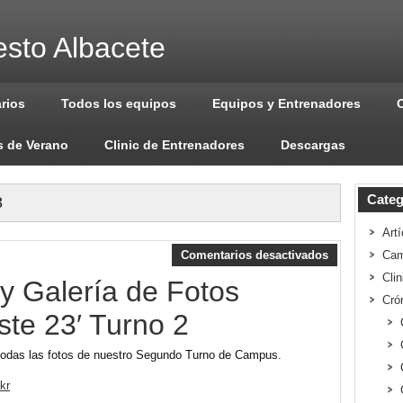
sto Albacete
arios
Todos los equipos
Equipos y Entrenadores
 de Verano
Clinic de Entrenadores
Descargas
Categ
3
Artí
Comentarios desactivados
Cam
Cli
 Galería de Fotos
Cró
te 23′ Turno 2
 todas las fotos de nuestro Segundo Turno de Campus.
kr