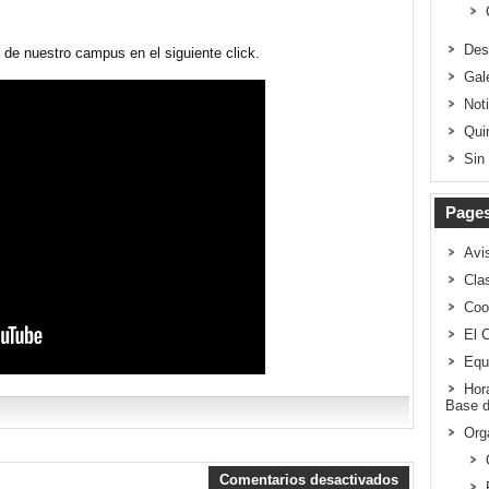
Des
l de nuestro campus en el siguiente click.
Gal
Not
Qui
Sin
Page
Avi
Clas
Coo
El 
Equ
Hor
Base d
Org
Comentarios desactivados