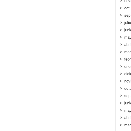
nov
oct
sep
juli
jun
may
abri
mar
feb
ene
dic
nov
oct
sep
jun
may
abri
mar