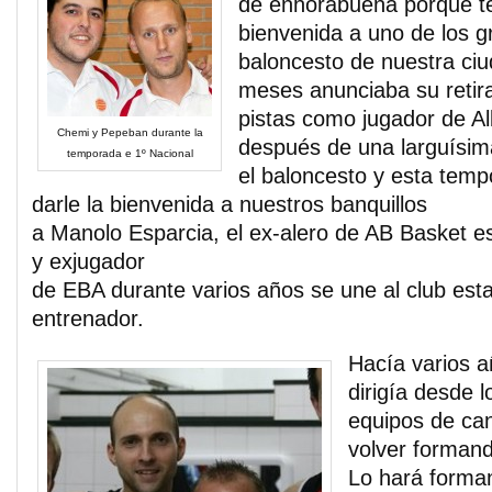
de enhorabuena porque t
bienvenida a uno de los g
baloncesto de nuestra ci
meses anunciaba su retir
pistas como jugador de A
Chemi y Pepeban durante la
después de una larguísima
temporada e 1º Nacional
el baloncesto y esta tem
darle la bienvenida a nuestros banquillos
a Manolo Esparcia, el ex-alero de AB Basket e
y exjugador
de EBA durante varios años se une al club es
entrenador.
Hacía varios 
dirigía desde l
equipos de can
volver formand
Lo hará forma