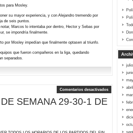
ntos para Mosley.
Pol
poner su mayor experiencia, y con Alejandro tremendo por
Pol
ja de seis puntos.
Tod
otar, Marcos lo intentaba por dentro, Hector y Sebas por
sur, se impondría finalmente.
Don
Con
arto por Mosley impedían que finalmente optasen al triunfo.
equipos que fueron compañeros en la liga, quedando
Archi
an separados.
juli
jun
may
abri
Comentarios desactivados
mar
DE SEMANA 29-30-1 DE
feb
ene
dic
oct
sep
 VER TODOS LOS HORARIOS DE LOS PARTIDOS DEL FIN