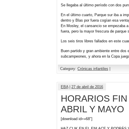
Se llegaba al último período con dos pu
En el último cuarto, Parque sur iba a im
dentro y Blas por fuera cogían esa venta
En Mosley, el cansancio se empezaba a n
fuera, pero la mayor frescura de parque 
Los seis tiros libres fallados en este cu
Buen partido y gran ambiente entre dos 
subcampeones, y ahora en la Copa jueg
Category:
Crónicas infantiles
|
EBA
|
27 de abril de 2016
HORARIOS FIN 
ABRIL Y MAYO
[download id=»68″]
HAZ CLIK EN EL ENLACE Y PODRÁS