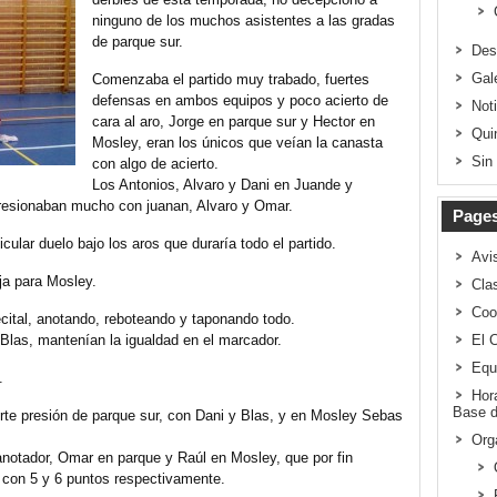
ninguno de los muchos asistentes a las gradas
de parque sur.
Des
Gal
Comenzaba el partido muy trabado, fuertes
defensas en ambos equipos y poco acierto de
Not
cara al aro, Jorge en parque sur y Hector en
Qui
Mosley, eran los únicos que veían la canasta
Sin
con algo de acierto.
Los Antonios, Alvaro y Dani en Juande y
presionaban mucho con juanan, Alvaro y Omar.
Page
ular duelo bajo los aros que duraría todo el partido.
Avi
ja para Mosley.
Clas
Coo
ital, anotando, reboteando y taponando todo.
 Blas, mantenían la igualdad en el marcador.
El 
Equ
.
Hor
Base d
erte presión de parque sur, con Dani y Blas, y en Mosley Sebas
Org
anotador, Omar en parque y Raúl en Mosley, que por fin
n con 5 y 6 puntos respectivamente.