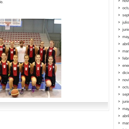
nov
o.
oct
sep
juli
jun
may
abri
mar
feb
ene
dic
nov
oct
sep
jun
may
abri
mar