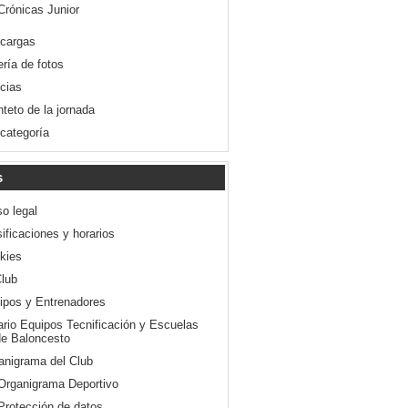
Crónicas Junior
cargas
ería de fotos
icias
nteto de la jornada
 categoría
s
so legal
ificaciones y horarios
kies
Club
ipos y Entrenadores
ario Equipos Tecnificación y Escuelas
e Baloncesto
anigrama del Club
Organigrama Deportivo
Protección de datos