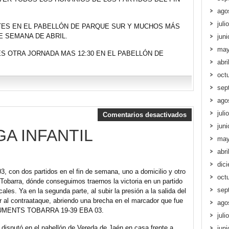
ago
juli
TES EN EL PABELLÓN DE PARQUE SUR Y MUCHOS MÁS
E SEMANA DE ABRIL.
jun
may
 OTRA JORNADA MAS 12:30 EN EL PABELLÓN DE
abri
oct
sep
ago
juli
Comentarios desactivados
jun
GA INFANTIL
may
abri
dic
03, con dos partidos en el fin de semana, uno a domicilio y otro
oct
 Tobarra, dónde conseguimos traernos la victoria en un partido
sep
les. Ya en la segunda parte, al subir la presión a la salida del
er al contraataque, abriendo una brecha en el marcador que fue
ago
NSTRUMENTS TOBARRA 19-39 EBA 03.
juli
se disputó en el pabellón de Vereda de Jaén en casa frente a
jun