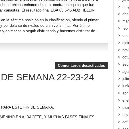
de las chicas echaron el resto, contra un equipo que fue
may
ar canastas. El resultado final EBA 03 5-45 ADB HELLÍN.
abri
en la séptima posición en la clasificación, siendo el primer
mar
 por delante de rivales de un nivel similar. Por último
feb
y animarlas a seguir disfrutando y hacernos disfrutar de
ene
dic
nov
oct
sep
Comentarios desactivados
ago
DE SEMANA 22-23-24
juli
jun
abri
ene
 PARA ESTE FIN DE SEMANA.
dic
nov
EMENINO EN ALBACETE, Y MUCHAS FASES FINALES
oct