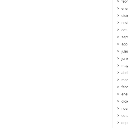
feb
ene
dic
nov
oct
sep
ago
juli
jun
may
abri
mar
feb
ene
dic
nov
oct
sep