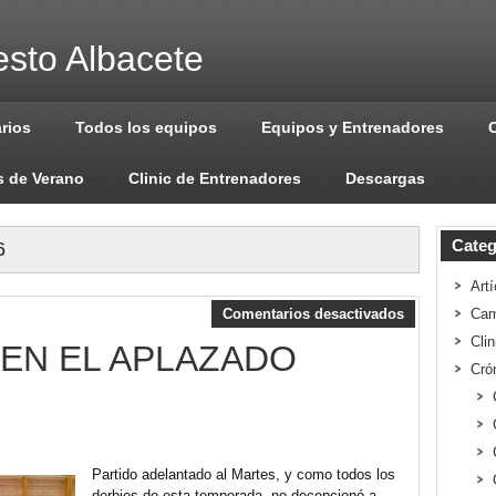
sto Albacete
arios
Todos los equipos
Equipos y Entrenadores
 de Verano
Clinic de Entrenadores
Descargas
Categ
6
Artí
Comentarios desactivados
Cam
Cli
 EN EL APLAZADO
Cró
Partido adelantado al Martes, y como todos los
derbies de esta temporada, no decepcionó a