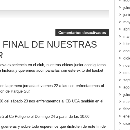
ago
juli
jun
may
abri
Comentarios desactivados
mar
E FINAL DE NUESTRAS
feb
ene
R
dic
va experiencia en el club, nuestras chicas junior consiguieron
nov
 la historia y queremos acompañarlas con este éxito del basket
oct
sep
n la primera jornada el viernes 22 a las nos enfrentaremos al
ago
lón de Parque Sur.
juli
6:00 del sábado 23 nos enfrentaremos al CB UCA también en el
mar
feb
ene
ará al Cb Polígono el Domingo 24 a partir de las 10:00
dic
guerreras y sobre todo esperemos que disfruten de este fin de