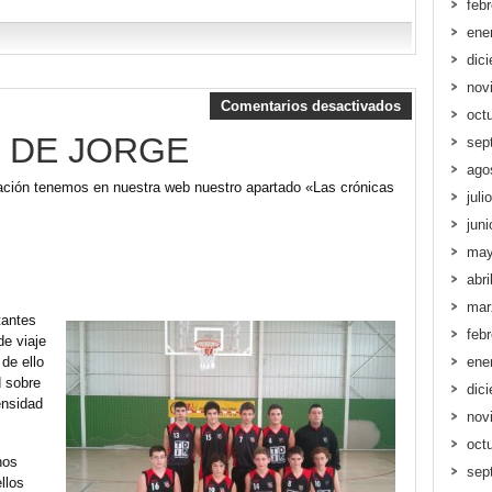
feb
ene
dic
nov
Comentarios desactivados
oct
 DE JORGE
sep
ago
ación tenemos en nuestra web nuestro apartado «Las crónicas
juli
jun
may
abri
mar
tantes
feb
de viaje
de ello
ene
d sobre
dic
ensidad
nov
oct
hos
sep
llos