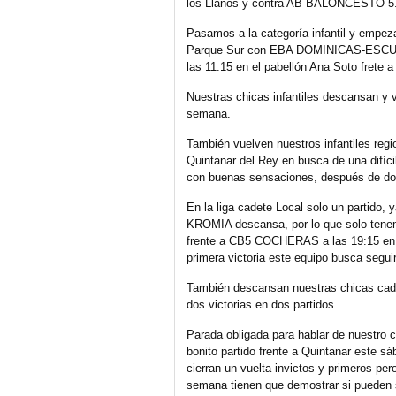
los Llanos y contra AB BALONCESTO 5
Pasamos a la categoría infantil y empez
Parque Sur con EBA DOMINICAS-ESCU
las 11:15 en el pabellón Ana Soto frete 
Nuestras chicas infantiles descansan y 
semana.
También vuelven nuestros infantiles regi
Quintanar del Rey en busca de una difícil
con buenas sensaciones, después de do
En la liga cadete Local solo un partido,
KROMIA descansa, por lo que solo tenem
frente a CB5 COCHERAS a las 19:15 en 
primera victoria este equipo busca seguir
También descansan nuestras chicas ca
dos victorias en dos partidos.
Parada obligada para hablar de nuestro 
bonito partido frente a Quintanar este 
cierran un vuelta invictos y primeros pero
semana tienen que demostrar si pueden se