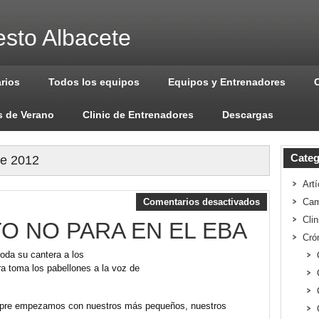
sto Albacete
arios
Todos los equipos
Equipos y Entrenadores
 de Verano
Clinic de Entrenadores
Descargas
Categ
de 2012
Artí
Comentarios desactivados
Cam
Cli
O NO PARA EN EL EBA
Cró
da su cantera a los
ra toma los pabellones a la voz de
re empezamos con nuestros más pequeños, nuestros