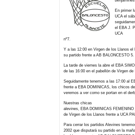
benjamines
En primer 
UCA el sába
seguidame
el EBA J. P
UCA
nº7.
Y a las 12:00 en Virgen de los Llanos
su partido frente a AB BALONCESTO 5.
La tarde de viernes la abre el EBA SIMO
de las 16:00 en el pabellón de Virgen de
Seguidamente tenemos a las 17:00 a
frente a EBA DOMINICAS, los chicos de D
veremos a ver como se portan en el derbi
Nuestras chicas
alevines, EBA DOMINICAS FEMENINO juga
de Virgen de los Llanos frente a UCA 
Para cerrar los partidos Alevines ten
2002 que disputará su partido en la maña