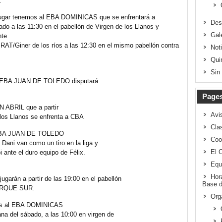
.
lugar tenemos al EBA DOMINICAS que se enfrentará a
Des
do a las 11:30 en el pabellón de Virgen de los Llanos y
Gal
nte
RAT/Giner de los ríos a las 12:30 en el mismo pabellón contra
Not
Qui
Sin
 el EBA JUAN DE TOLEDO disputará
Page
N ABRIL que a partir
Avi
 los Llanos se enfrenta a CBA
Clas
l EBA JUAN DE TOLEDO
Coo
ani van como un tiro en la liga y
El 
 ante el duro equipo de Félix.
Equ
Hor
rán a partir de las 19:00 en el pabellón
Base d
PARQUE SUR.
Org
emos al EBA DOMINICAS
na del sábado, a las 10:00 en virgen de