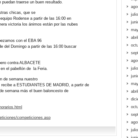
 puedan traerse un buen resultado.
ago
tras chicas, que se
juli
equipo Rodense a partir de las 16:00 en
jun
era victoria los ánimos están por las nubes
may
abri
mpezamos con el EBA 96
oct
de del Domingo a partir de las 16:00 buscar
sep
ago
 pero contra ALBACETE
juli
 el pabellón de la Feria.
jun
in de semana nuestro
may
 recibe a ESTUDIANTES DE MADRID, a partir de
n de semana más el buen baloncesto de
abri
dic
oct
orarios.html
sep
eticiones/competiciones.asp
ago
juli
jun