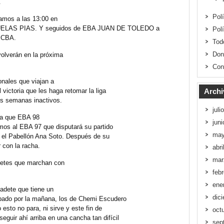
.
Pol
amos a las 13:00 en
ELAS PIAS. Y seguidos de EBA JUAN DE TOLEDO a
Pol
a CBA.
Tod
Don
volverán en la próxima
Con
onales que viajan a
 victoria que les haga retomar la liga
Archi
s semanas inactivos.
juli
 ya que EBA 98
jun
os al EBA 97 que disputará su partido
may
el Pabellón Ana Soto. Después de su
 con la racha.
abri
mar
detes que marchan con
feb
ene
cadete que tiene un
dic
sábado por la mañana, los de Chemi Escudero
 esto no para, ni sirve y este fin de
oct
guir ahí arriba en una cancha tan difícil
sep