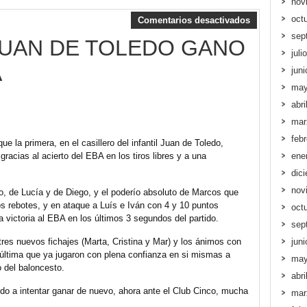
nov
oct
Comentarios desactivados
sep
JUAN DE TOLEDO GANO
juli
A
jun
may
abri
mar
feb
 la primera, en el casillero del infantil Juan de Toledo,
 gracias al acierto del EBA en los tiros libres y a una
ene
dic
nov
o, de Lucía y de Diego, y el poderío absoluto de Marcos que
s rebotes, y en ataque a Luís e Iván con 4 y 10 puntos
oct
a victoria al EBA en los últimos 3 segundos del partido.
sep
res nuevos fichajes (Marta, Cristina y Mar) y los ánimos con
jun
 última que ya jugaron con plena confianza en si mismas a
may
 del baloncesto.
abri
do a intentar ganar de nuevo, ahora ante el Club Cinco, mucha
mar