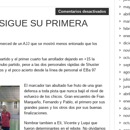
may
Comentarios desactivados
abri
NSIGUE SU PRIMERA
mar
feb
ene
dic
a merced de un AJJ que se mostró menos entonado que los
nov
oct
artido y el primer cuarto fue arrollador dejando en +15 la
hubo partido, pese a las dos personales rápidas de Shuster
sep
s y el poco acierto desde la línea de personal el EBa 97
ago
juli
El marcador tan abultado fue fruto de una gran
jun
defensa a toda pista que nunca bajó el nivel de
abri
esfuerzo de los chicos. Gran encuentro de Fran
ene
Marqueño, Fernando y Pablo, el primero por sus
grandes pases y los otros dos por sus buenas
dic
finalizaciones.
nov
Nombrar tambien a Eli, Vicente y Luqui que
oct
fueron determinantes en el rebote. No olvidarnos