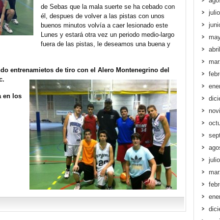
ago
de Sebas que la mala suerte se ha cebado con
juli
él, despues de volver a las pistas con unos
jun
buenos minutos volvía a caer lesionado este
Lunes y estará otra vez un periodo medio-largo
may
fuera de las pistas, le deseamos una buena y
abri
mar
ndo entrenamietos de tiro con el Alero Montenegrino del
feb
c.
ene
a en los
dic
nov
oct
sep
ago
juli
mar
feb
ene
dic