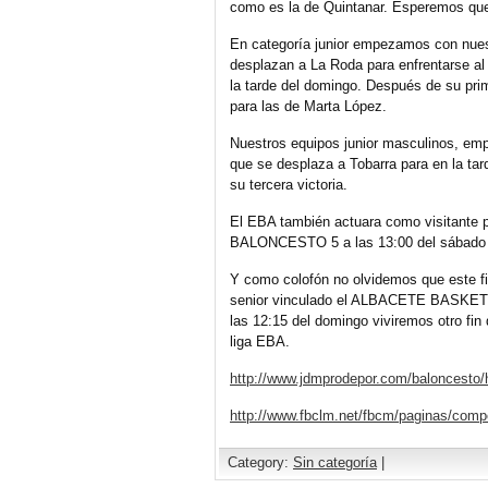
como es la de Quintanar. Esperemos que
En categoría junior empezamos con nues
desplazan a La Roda para enfrentarse al 
la tarde del domingo. Después de su prim
para las de Marta López.
Nuestros equipos junior masculinos, e
que se desplaza a Tobarra para en la tar
su tercera victoria.
El EBA también actuara como visitante
BALONCESTO 5 a las 13:00 del sábado en
Y como colofón no olvidemos que este f
senior vinculado el ALBACETE BASKET
las 12:15 del domingo viviremos otro fi
liga EBA.
http://www.jdmprodepor.com/baloncesto/h
http://www.fbclm.net/fbcm/paginas/comp
Category:
Sin categoría
|