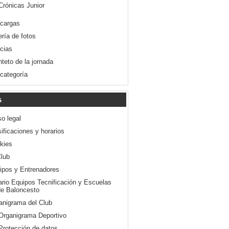
Crónicas Junior
cargas
ería de fotos
icias
nteto de la jornada
 categoría
s
so legal
ificaciones y horarios
kies
Club
ipos y Entrenadores
ario Equipos Tecnificación y Escuelas
e Baloncesto
anigrama del Club
Organigrama Deportivo
Protección de datos