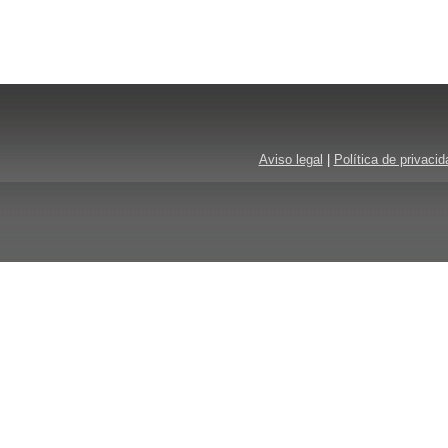
Aviso legal
|
Política de privacid