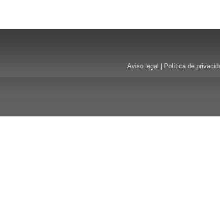
Aviso legal
|
Política de privacid