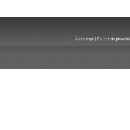
Aviso legal
|
Política de privacid