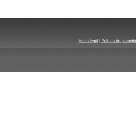
Aviso legal
|
Política de privacid