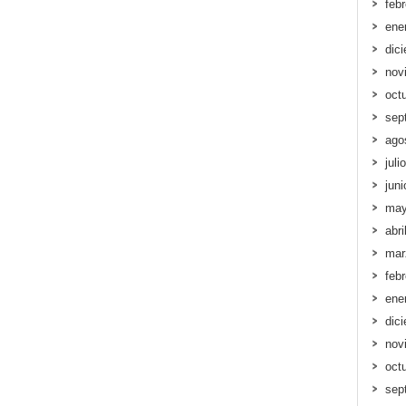
feb
ene
dic
nov
oct
sep
ago
juli
jun
may
abri
mar
feb
ene
dic
nov
oct
sep