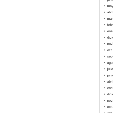
may
abri
mar
feb
ene
dic
nov
oct
sep
ago
juli
jun
abri
ene
dic
nov
oct