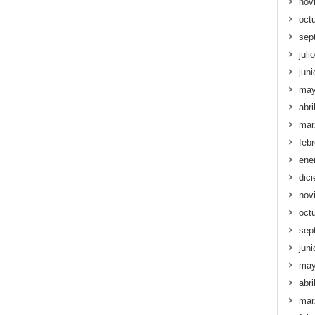
nov
oct
sep
juli
jun
may
abri
mar
feb
ene
dic
nov
oct
sep
jun
may
abri
mar