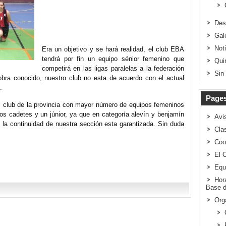
Des
Gal
Not
Era un objetivo y se hará realidad, el club EBA
tendrá por fin un equipo sénior femenino que
Qui
competirá en las ligas paralelas a la federación
Sin
ra conocido, nuestro club no esta de acuerdo con el actual
.
Page
l club de la provincia con mayor número de equipos femeninos
dos cadetes y un júnior, ya que en categoría alevín y benjamín
Avi
 la continuidad de nuestra sección esta garantizada. Sin duda
Clas
Coo
El 
Equ
Hor
Base d
Org