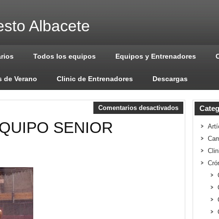
sto Albacete
arios
Todos los equipos
Equipos y Entrenadores
 de Verano
Clinic de Entrenadores
Descargas
Comentarios desactivados
Categ
QUIPO SENIOR
Artí
Cam
Cli
Cró