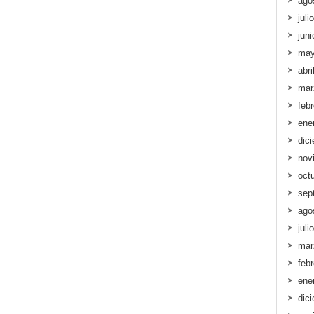
ago
juli
jun
may
abri
mar
feb
ene
dic
nov
oct
sep
ago
juli
mar
feb
ene
dic