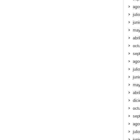
ago
juli
jun
may
abri
oct
sep
ago
juli
jun
may
abri
dic
oct
sep
ago
juli
jun