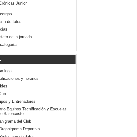
Crónicas Junior
cargas
ería de fotos
icias
nteto de la jornada
 categoría
s
so legal
ificaciones y horarios
kies
Club
ipos y Entrenadores
ario Equipos Tecnificación y Escuelas
e Baloncesto
anigrama del Club
Organigrama Deportivo
Protección de datos