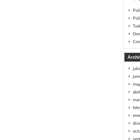
Pol
Pol
Tod
Don
Con
Archi
juli
jun
may
abri
mar
feb
ene
dic
oct
sep