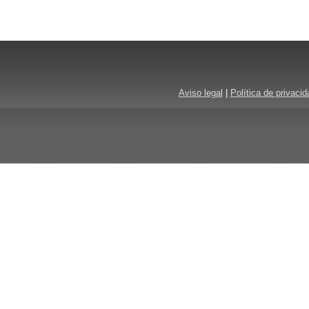
Aviso legal
|
Política de privacid