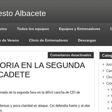
sto Albacete
arios
Todos los equipos
Equipos y Entrenadores
 de Verano
Clinic de Entrenadores
Descargas
Comentarios desactivados
Categ
ORIA EN LA SEGUNDA
Artí
Cam
 CADETE
Cli
Cró
rnada de la segunda fase en la difícil cancha de CEI de
ensas y poca claridad en ataque. Cei defendía fuerte y al eba
o.