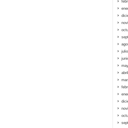
feb
ene
dic
nov
oct
sep
ago
juli
jun
may
abri
mar
feb
ene
dic
nov
oct
sep