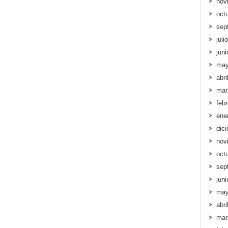
nov
oct
sep
juli
jun
may
abri
mar
feb
ene
dic
nov
oct
sep
jun
may
abri
mar