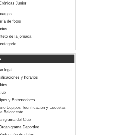
Crónicas Junior
cargas
ería de fotos
icias
nteto de la jornada
 categoría
s
so legal
ificaciones y horarios
kies
Club
ipos y Entrenadores
ario Equipos Tecnificación y Escuelas
e Baloncesto
anigrama del Club
Organigrama Deportivo
Protección de datos