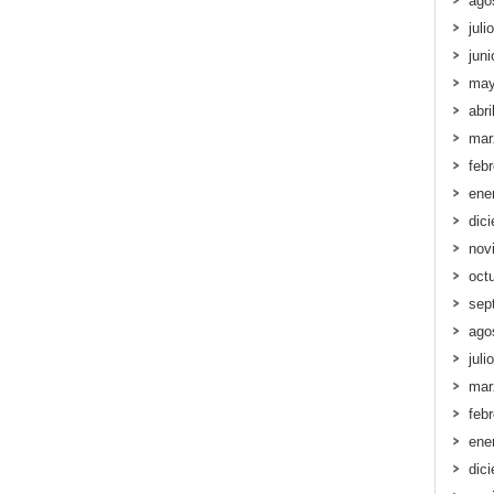
ago
juli
jun
may
abri
mar
feb
ene
dic
nov
oct
sep
ago
juli
mar
feb
ene
dic