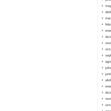
may
abri
mar
feb
ene
dic
nov
oct
sep
ago
juli
jun
abri
ene
dic
nov
oct