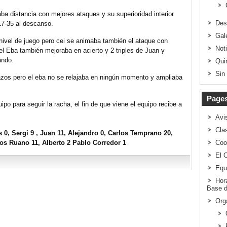
a distancia con mejores ataques y su superioridad interior
Des
17-35 al descanso.
Gal
nivel de juego pero cei se animaba también el ataque con
Not
 el Eba también mejoraba en acierto y 2 triples de Juan y
ando.
Qui
Sin
razos pero el eba no se relajaba en ningún momento y ampliaba
Page
po para seguir la racha, el fin de que viene el equipo recibe a
Avi
Clas
 0, Sergi 9 , Juan 11, Alejandro 0, Carlos Temprano 20,
os Ruano 11, Alberto 2 Pablo Corredor 1
Coo
El 
Equ
Hor
Base d
Org