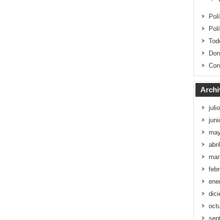
Pol
Pol
Tod
Don
Con
Archi
juli
jun
may
abri
mar
feb
ene
dic
oct
sep