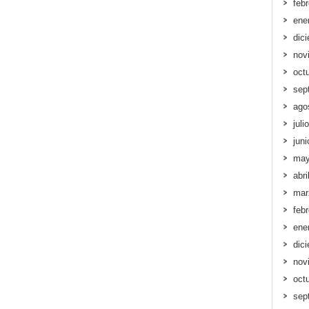
feb
ene
dic
nov
oct
sep
ago
juli
jun
may
abri
mar
feb
ene
dic
nov
oct
sep