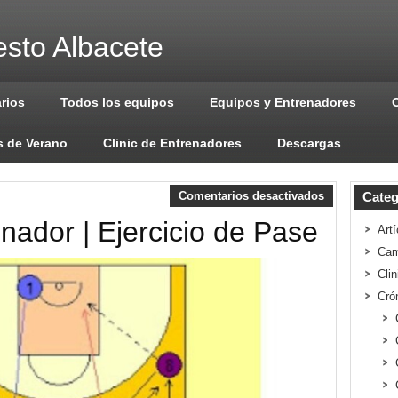
sto Albacete
arios
Todos los equipos
Equipos y Entrenadores
 de Verano
Clinic de Entrenadores
Descargas
Comentarios desactivados
Categ
nador | Ejercicio de Pase
Artí
Cam
Cli
Cró