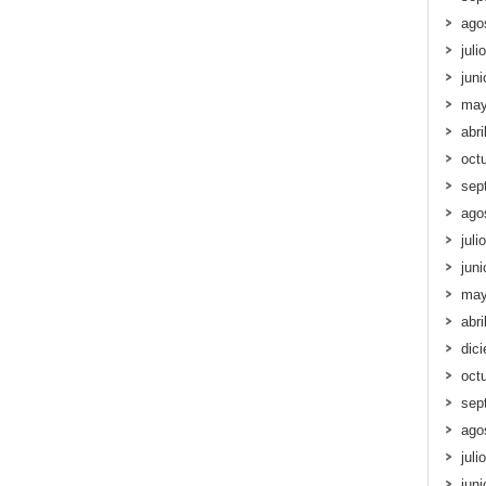
ago
juli
jun
may
abri
oct
sep
ago
juli
jun
may
abri
dic
oct
sep
ago
juli
jun