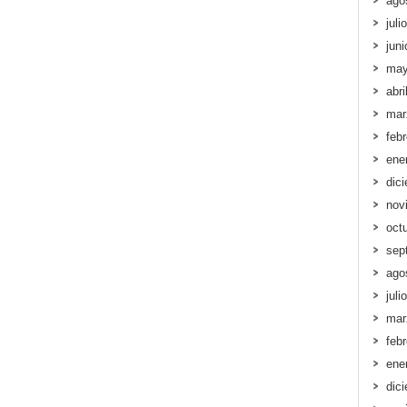
ago
juli
jun
may
abri
mar
feb
ene
dic
nov
oct
sep
ago
juli
mar
feb
ene
dic