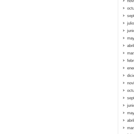
nov
oct
sep
juli
jun
may
abri
mar
feb
ene
dic
nov
oct
sep
jun
may
abri
mar