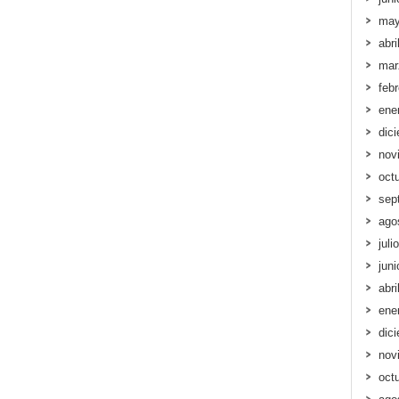
may
abri
mar
feb
ene
dic
nov
oct
sep
ago
juli
jun
abri
ene
dic
nov
oct