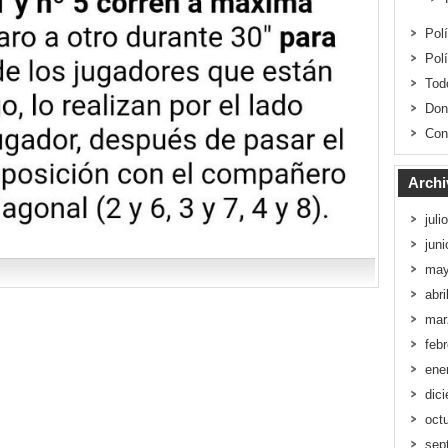
Pol
Pol
Tod
Don
Con
Archi
juli
jun
may
abri
mar
feb
ene
dic
oct
sep