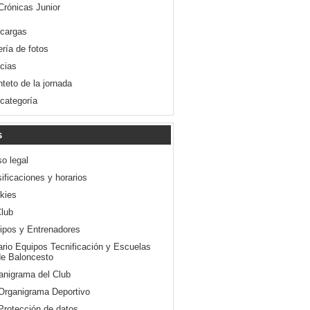
Crónicas Junior
cargas
ería de fotos
icias
nteto de la jornada
 categoría
s
so legal
ificaciones y horarios
kies
Club
ipos y Entrenadores
ario Equipos Tecnificación y Escuelas
e Baloncesto
anigrama del Club
Organigrama Deportivo
Protección de datos