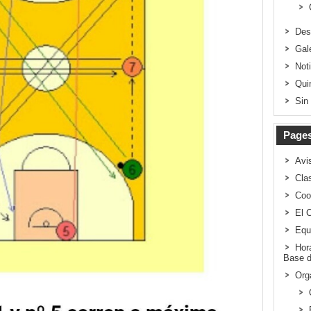
Des
Gal
Not
Qui
Sin
Page
Avi
Clas
Coo
El 
Equ
Hor
Base d
Org