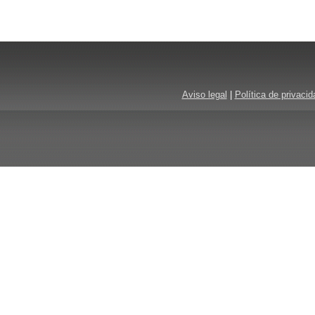
Aviso legal
|
Política de privacid