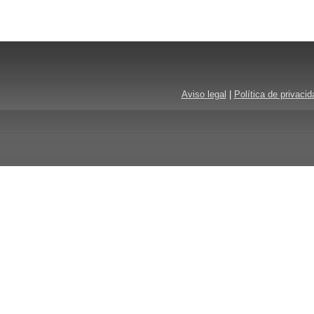
Aviso legal
|
Política de privacid