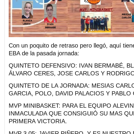
Con un poquito de retraso pero llegó, aquí tien
EBA de la pasada jornada:
QUINTETO DEFENSIVO: IVAN BERMABÉ, B
ÁLVARO CERES, JOSE CARLOS Y RODRIGO
QUINTETO DE LA JORNADA: MESIAS CARL
GARCIA, POLO, DAVID PALACIOS Y PABLO 
MVP MINIBASKET: PARA EL EQUIPO ALEVIN
INMACULADA QUE CONSIGUIÓ SU MAS QU
PRIMERA VICTORIA.
MVP 3,05: JAVIER PIÑERO, Y ES NUESTRO