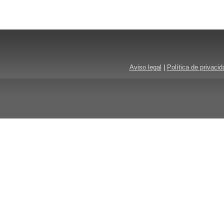
Aviso legal
|
Política de privacid