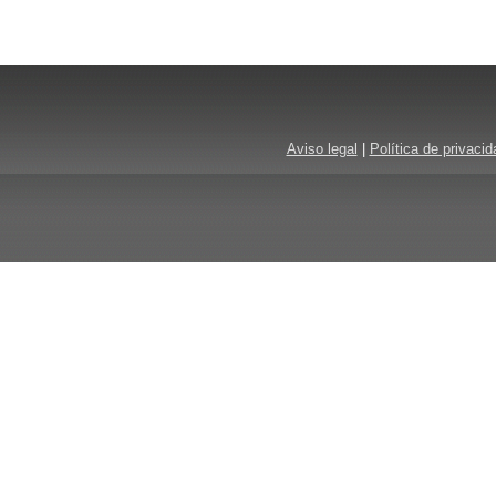
Aviso legal
|
Política de privacid