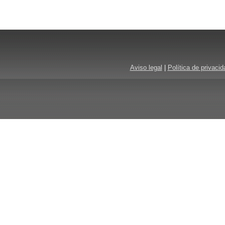
Aviso legal
|
Política de privacid