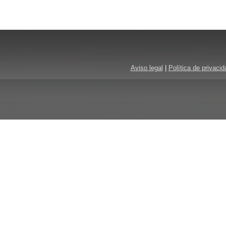
Aviso legal
|
Política de privacid