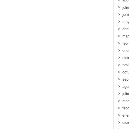
ago
juli
jun
may
abri
mar
feb
ene
dic
nov
oct
sep
ago
juli
mar
feb
ene
dic