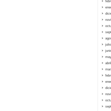
feb
ene
dic
nov
oct
sep
ago
juli
jun
may
abri
mar
feb
ene
dic
nov
oct
sep