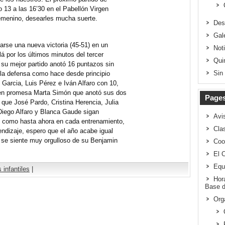
o 13 a las 16’30 en el Pabellón Virgen
emenino, desearles mucha suerte.
Des
Gal
arse una nueva victoria (45-51) en un
Not
lá por los últimos minutos del tercer
Qui
 su mejor partido anotó 16 puntazos sin
Sin
e la defensa como hace desde principio
arcia, Luis Pérez e Iván Alfaro con 10,
ven promesa Marta Simón que anotó sus dos
Page
que José Pardo, Cristina Herencia, Julia
 Diego Alfaro y Blanca Gaude sigan
Avi
n como hasta ahora en cada entrenamiento,
Clas
rendizaje, espero que el año acabe igual
 se siente muy orgulloso de su Benjamin
Coo
El 
Equ
 infantiles
|
Hor
Base d
Org