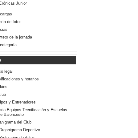
Crónicas Junior
cargas
ería de fotos
icias
nteto de la jornada
 categoría
s
so legal
ificaciones y horarios
kies
Club
ipos y Entrenadores
ario Equipos Tecnificación y Escuelas
e Baloncesto
anigrama del Club
Organigrama Deportivo
Protección de datos