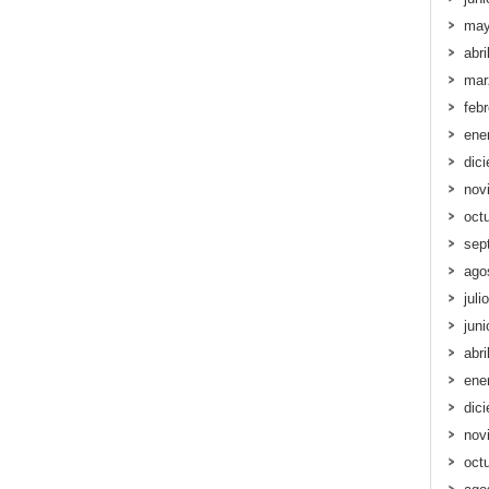
may
abri
mar
feb
ene
dic
nov
oct
sep
ago
juli
jun
abri
ene
dic
nov
oct