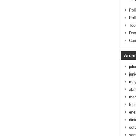
Pol
Pol
Tod
Don
Con
Archi
juli
jun
may
abri
mar
feb
ene
dic
oct
sep