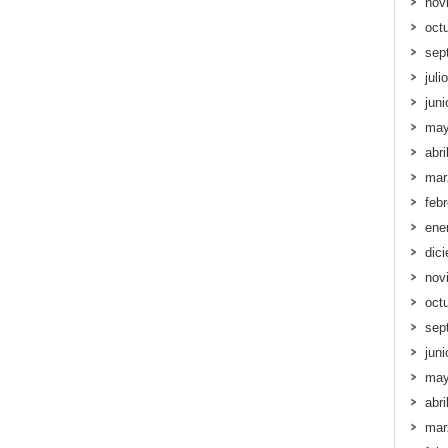
nov
oct
sep
juli
jun
may
abri
mar
feb
ene
dic
nov
oct
sep
jun
may
abri
mar