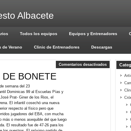
sto Albacete
arios
Todos los equipos
Equipos y Entrenadores
 de Verano
Clinic de Entrenadores
Descargas
Comentarios desactivados
Categ
 DE BONETE
Artí
Cam
n de semana del 23
Cli
antil Dominicas 99 al Escuelas Pías y
osé Prat- Giner de los Rios, el
Cró
arena. El infantil cosechó una nueva
ferior respecto al físico pero que
erridos jugadores del EBA, con mucha
do más o menos asequible del que luego
a. El resultado fue de 47-26 para los
 los nuestros. El próximo partido de