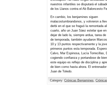
nuestros infantiles se disputará el sábad
de los Llanos contra el Ab Baloncesto F
En cambio, los benjamines siguen
malacostumbrandonos, y volvieron a llev
derbi en el que se fraguó la remontada al
cuarto, año un Juan Sáez estelar que en
dejar de lado la, siempre ardua, tarea d
de temporada, también ayudaron Marcos G
10 y 13 puntos respectivamente y la jo
primeros puntos esta temporada. Espero 
Calvo, Mar Espinosa, Lucía Torrecillas,
cogiendo confianza y portandose de bie
este equipo es reflejo de disciplina y ap
de bien como hasta ahora. El entrenador
Juan de Toledo.
Category:
Crónicas Benjamines
,
Crónicas
Comments are closed.