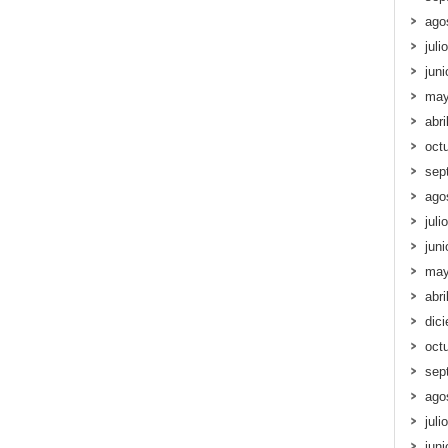
ago
juli
jun
may
abri
oct
sep
ago
juli
jun
may
abri
dic
oct
sep
ago
juli
jun