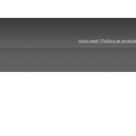
Aviso legal
|
Política de privacid