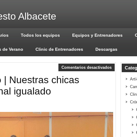
sto Albacete
arios
Todos los equipos
Equipos y Entrenadores
 de Verano
Clinic de Entrenadores
Descargas
Comentarios desactivados
Categ
 | Nuestras chicas
Artí
Cam
nal igualado
Cli
Cró