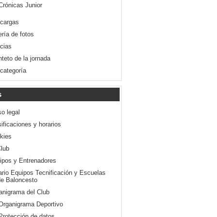
Crónicas Junior
cargas
ería de fotos
icias
nteto de la jornada
 categoría
s
so legal
ificaciones y horarios
kies
Club
ipos y Entrenadores
ario Equipos Tecnificación y Escuelas
e Baloncesto
anigrama del Club
Organigrama Deportivo
Protección de datos