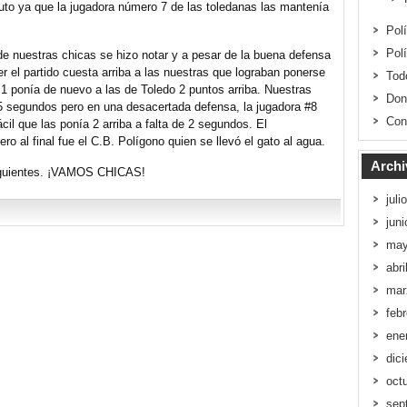
to ya que la jugadora número 7 de las toledanas las mantenía
Pol
Pol
de nuestras chicas se hizo notar y a pesar de la buena defensa
r el partido cuesta arriba a las nuestras que lograban ponerse
Tod
+1 ponía de nuevo a las de Toledo 2 puntos arriba. Nuestras
Don
15 segundos pero en una desacertada defensa, la jugadora #8
Con
il que las ponía 2 arriba a falta de 2 segundos. El
ro al final fue el C.B. Polígono quien se llevó el gato al agua.
Archi
 siguientes. ¡VAMOS CHICAS!
juli
jun
may
abri
mar
feb
ene
dic
oct
sep