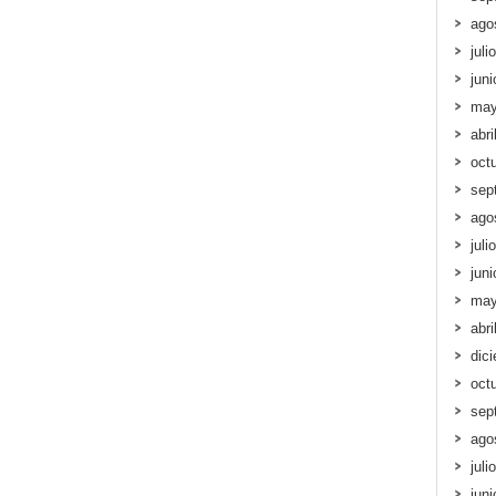
ago
juli
jun
may
abri
oct
sep
ago
juli
jun
may
abri
dic
oct
sep
ago
juli
jun