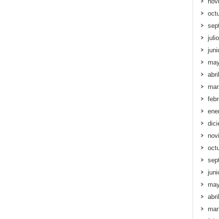
nov
oct
sep
juli
jun
may
abri
mar
feb
ene
dic
nov
oct
sep
jun
may
abri
mar