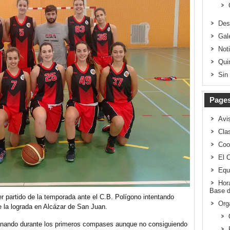
Des
Gal
Not
Qui
Sin
Page
Avi
Clas
Coo
El 
Equ
Hor
Base d
er partido de la temporada ante el C.B. Polígono intentando
Org
e la lograda en Alcázar de San Juan.
inando durante los primeros compases aunque no consiguiendo