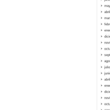
may
abri
mar
feb
ene
dic
nov
oct
sep
ago
juli
jun
abri
ene
dic
nov
oct