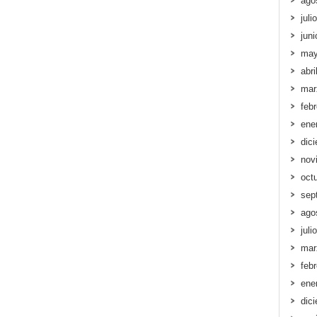
ago
juli
jun
may
abri
mar
feb
ene
dic
nov
oct
sep
ago
juli
mar
feb
ene
dic