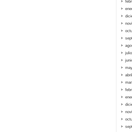
feb
ene
dic
nov
oct
sep
ago
juli
jun
may
abri
mar
feb
ene
dic
nov
oct
sep