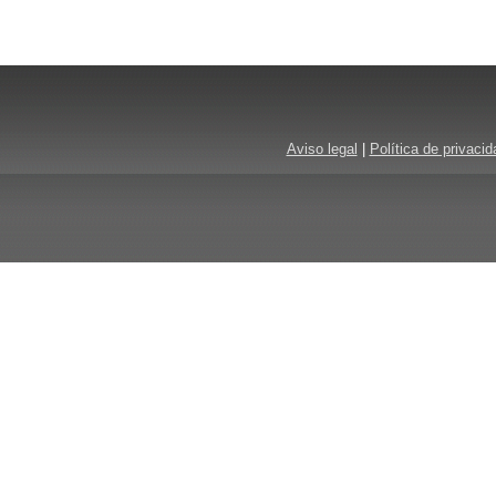
Aviso legal
|
Política de privacid