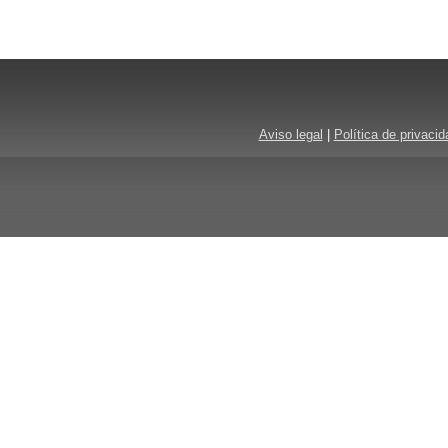
Aviso legal
|
Política de privacid