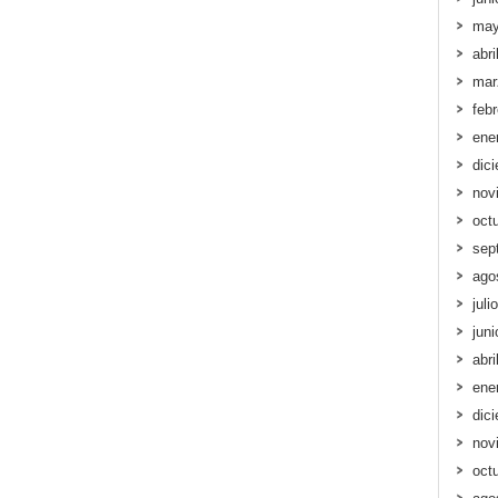
may
abri
mar
feb
ene
dic
nov
oct
sep
ago
juli
jun
abri
ene
dic
nov
oct