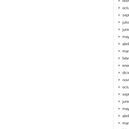
nov
oct
sep
juli
jun
may
abri
mar
feb
ene
dic
nov
oct
sep
jun
may
abri
mar