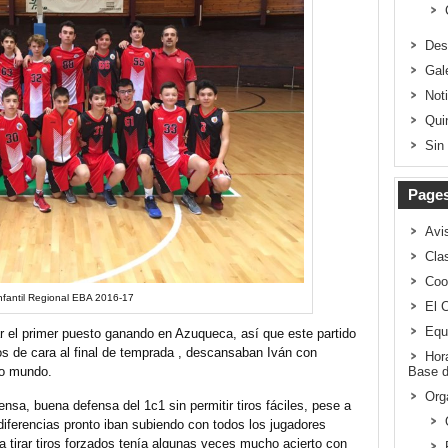
Des
Gal
Not
Qui
Sin
Page
Avi
Clas
Coo
nfantil Regional EBA 2016-17
El 
Equ
 el primer puesto ganando en Azuqueca, así que este partido
os de cara al final de temprada , descansaban Iván con
Hor
io mundo.
Base d
Org
nsa, buena defensa del 1c1 sin permitir tiros fáciles, pese a
 diferencias pronto iban subiendo con todos los jugadores
 a tirar tiros forzados tenía algunas veces mucho acierto con