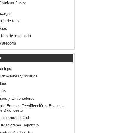
Crónicas Junior
cargas
ería de fotos
icias
nteto de la jornada
 categoría
s
so legal
ificaciones y horarios
kies
Club
ipos y Entrenadores
ario Equipos Tecnificación y Escuelas
e Baloncesto
anigrama del Club
Organigrama Deportivo
Protección de datos