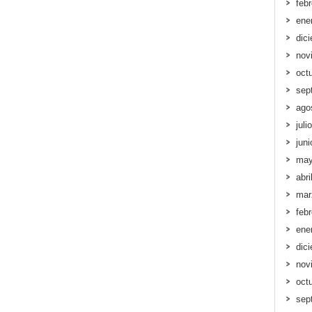
feb
ene
dic
nov
oct
sep
ago
juli
jun
may
abri
mar
feb
ene
dic
nov
oct
sep