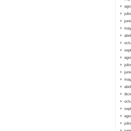
ago
juli
jun
may
abri
oct
sep
ago
juli
jun
may
abri
dic
oct
sep
ago
juli
jun