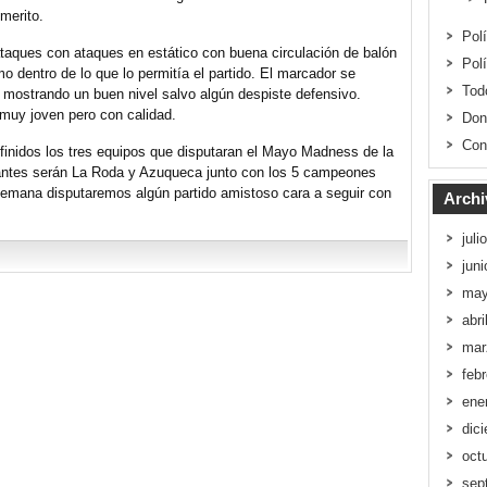
merito.
Pol
ques con ataques en estático con buena circulación de balón
Pol
mo dentro de lo que lo permitía el partido. El marcador se
Tod
 mostrando un buen nivel salvo algún despiste defensivo.
muy joven pero con calidad.
Don
Con
inidos los tres equipos que disputaran el Mayo Madness de la
ñantes serán La Roda y Azuqueca junto con los 5 campeones
 semana disputaremos algún partido amistoso cara a seguir con
Archi
juli
jun
may
abri
mar
feb
ene
dic
oct
sep