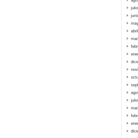
ago
juli
jun
may
abri
mar
feb
ene
dic
nov
oct
sep
ago
juli
mar
feb
ene
dic