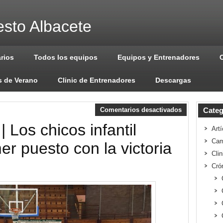
sto Albacete
arios
Todos los equipos
Equipos y Entrenadores
 de Verano
Clinic de Entrenadores
Descargas
Comentarios desactivados
Categ
| Los chicos infantil
Artí
Cam
er puesto con la victoria
Cli
Cró