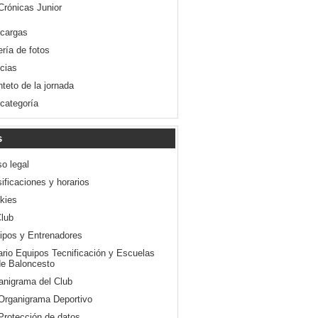
Crónicas Junior
cargas
ería de fotos
icias
nteto de la jornada
 categoría
s
so legal
ificaciones y horarios
kies
Club
ipos y Entrenadores
ario Equipos Tecnificación y Escuelas
e Baloncesto
anigrama del Club
Organigrama Deportivo
Protección de datos