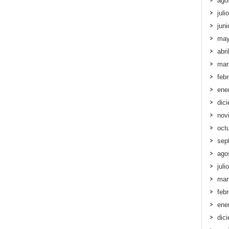
ago
juli
jun
may
abri
mar
feb
ene
dic
nov
oct
sep
ago
juli
mar
feb
ene
dic