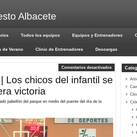
sto Albacete
arios
Todos los equipos
Equipos y Entrenadores
 de Verano
Clinic de Entrenadores
Descargas
Comentarios desactivados
Categ
 | Los chicos del infantil se
Artí
Cam
ra victoria
Cli
ovado pabellón del parque en medio del puente del día de la
Cró