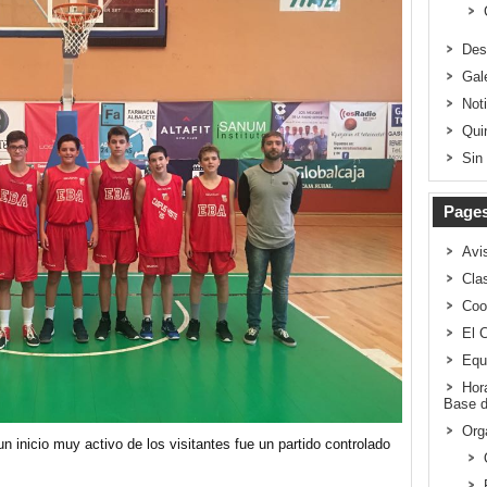
Des
Gal
Not
Qui
Sin
Page
Avi
Clas
Coo
El 
Equ
Hor
Base d
Org
n inicio muy activo de los visitantes fue un partido controlado