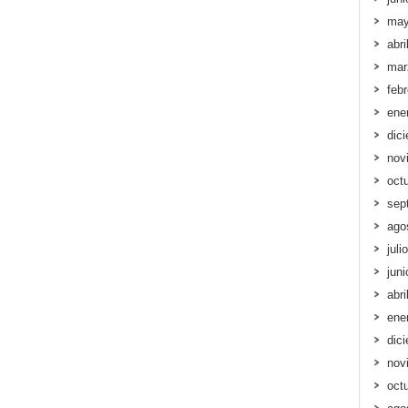
may
abri
mar
feb
ene
dic
nov
oct
sep
ago
juli
jun
abri
ene
dic
nov
oct