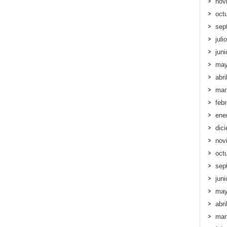
nov
oct
sep
juli
jun
may
abri
mar
feb
ene
dic
nov
oct
sep
jun
may
abri
mar