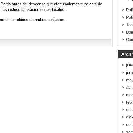
se Pardo antes del descanso que afortunadamente ya está de
más incluso la rotación de los locales.
Pol
Pol
idad de los chicos de ambos conjuntos.
Tod
Don
Con
Archi
juli
jun
may
abri
mar
feb
ene
dic
oct
sep