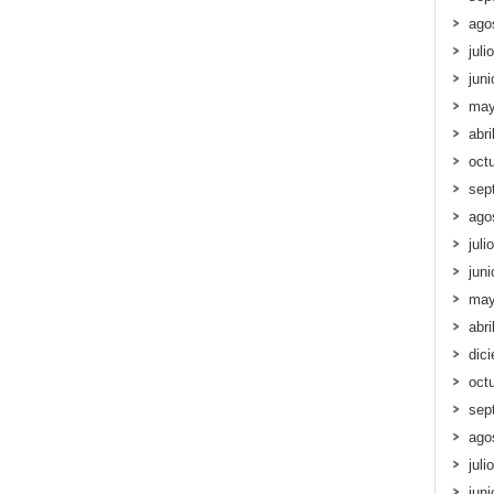
ago
juli
jun
may
abri
oct
sep
ago
juli
jun
may
abri
dic
oct
sep
ago
juli
jun