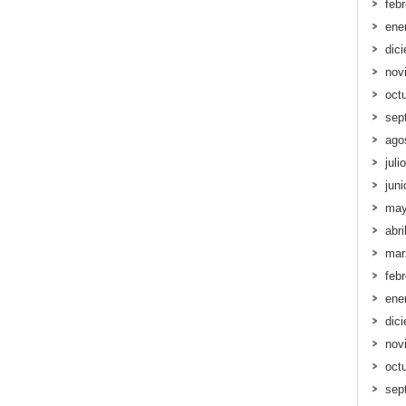
feb
ene
dic
nov
oct
sep
ago
juli
jun
may
abri
mar
feb
ene
dic
nov
oct
sep