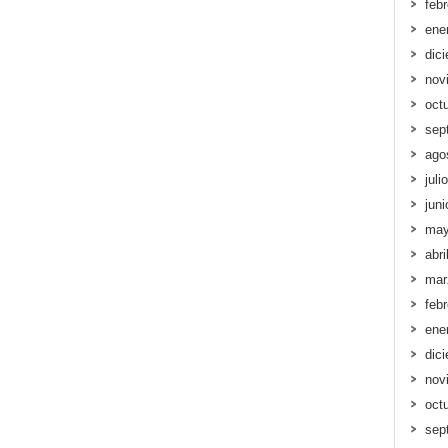
feb
ene
dic
nov
oct
sep
ago
juli
jun
may
abri
mar
feb
ene
dic
nov
oct
sep