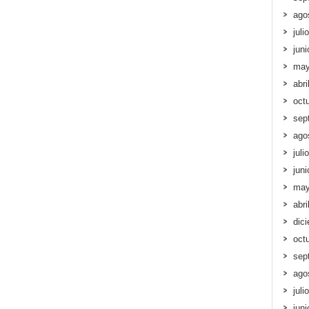
ago
juli
jun
may
abri
oct
sep
ago
juli
jun
may
abri
dic
oct
sep
ago
juli
jun