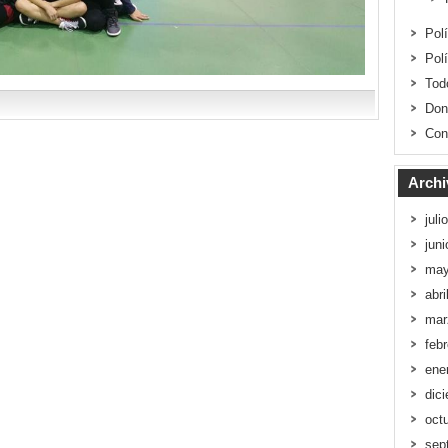
Pol
Pol
Tod
Don
Con
Archi
juli
jun
may
abri
mar
feb
ene
dic
oct
sep