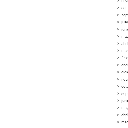
nov
oct
sep
juli
jun
may
abri
mar
feb
ene
dic
nov
oct
sep
jun
may
abri
mar