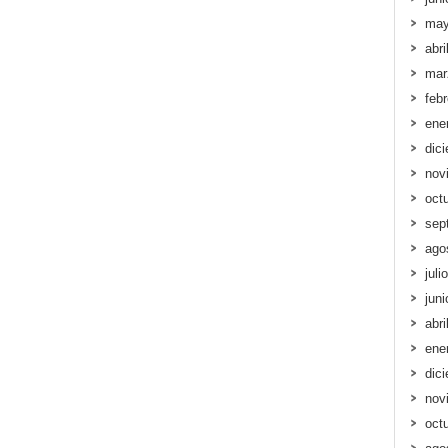
may
abri
mar
feb
ene
dic
nov
oct
sep
ago
juli
jun
abri
ene
dic
nov
oct