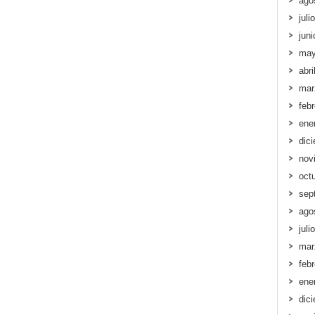
ago
juli
jun
may
abri
mar
feb
ene
dic
nov
oct
sep
ago
juli
mar
feb
ene
dic