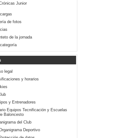
Crónicas Junior
cargas
ería de fotos
icias
nteto de la jornada
 categoría
s
so legal
ificaciones y horarios
kies
Club
ipos y Entrenadores
ario Equipos Tecnificación y Escuelas
e Baloncesto
anigrama del Club
Organigrama Deportivo
Protección de datos