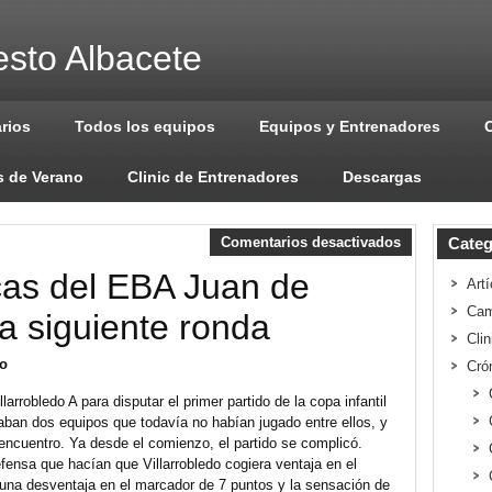
sto Albacete
arios
Todos los equipos
Equipos y Entrenadores
 de Verano
Clinic de Entrenadores
Descargas
Comentarios desactivados
Categ
hicas del EBA Juan de
Artí
Cam
a siguiente ronda
Cli
do
Cró
arrobledo A para disputar el primer partido de la copa infantil
aban dos equipos que todavía no habían jugado entre ellos, y
l encuentro. Ya desde el comienzo, el partido se complicó.
ensa que hacían que Villarrobledo cogiera ventaja en el
 una desventaja en el marcador de 7 puntos y la sensación de