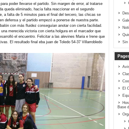
ra poder llevarse el partido. Sin margen de error, al tratarse
da queda eliminado, hacía falta reaccionar en el segundo
Des
e, a falta de 5 minutos para el final del tercero, las chicas se
 en defensa y el partido empezó a ponerse de nuestra parte.
Gal
alón con más fluidez conseguían anotar con cierta facilidad.
Not
n una merecida victoria con cierta holgura en el marcador que
Qui
desarrolló el encuentro. Felicitar a las alevines Maria e Irene que
as. El resultado final eba juan de Toledo 54-37 Villarrobledo
Sin
Page
Avi
Clas
Coo
El 
Equ
Hor
Base d
Org