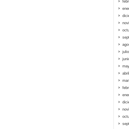
feb
ene
dic
nov
oct
sep
ago
juli
jun
may
abri
mar
feb
ene
dic
nov
oct
sep