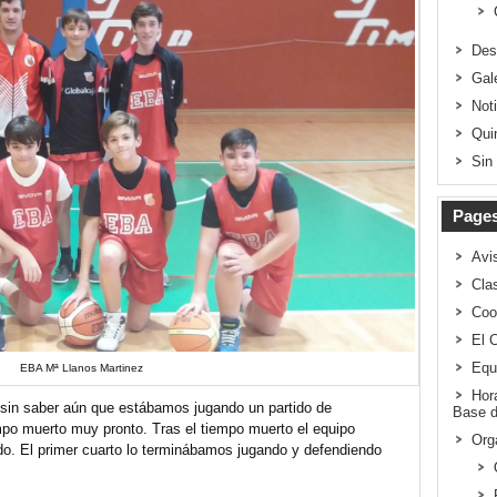
Des
Gal
Not
Qui
Sin
Page
Avi
Clas
Coo
El 
Equ
EBA Mª Llanos Martinez
Hor
sin saber aún que estábamos jugando un partido de
Base d
mpo muerto muy pronto. Tras el tiempo muerto el equipo
Org
do. El primer cuarto lo terminábamos jugando y defendiendo