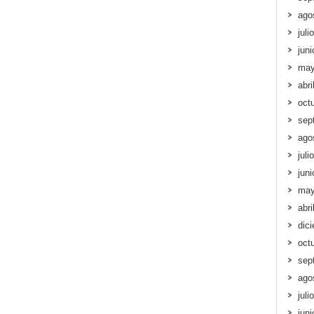
ago
juli
jun
may
abri
oct
sep
ago
juli
jun
may
abri
dic
oct
sep
ago
juli
jun