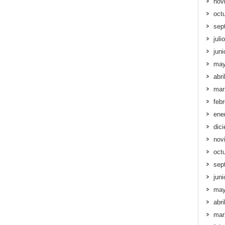
nov
oct
sep
juli
jun
may
abri
mar
feb
ene
dic
nov
oct
sep
jun
may
abri
mar