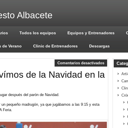
sto Albacete
arios
Todos los equipos
Equipos y Entrenadores
 de Verano
Clinic de Entrenadores
Descargas
Comentarios desactivados
Categ
olvímos de la Navidad en la
Artí
Cam
Cli
 jugar después del parón de Navidad.
Cró
ar un pequeño madrugón, ya que jugábamos a las 9:15 y esta
A Feria.