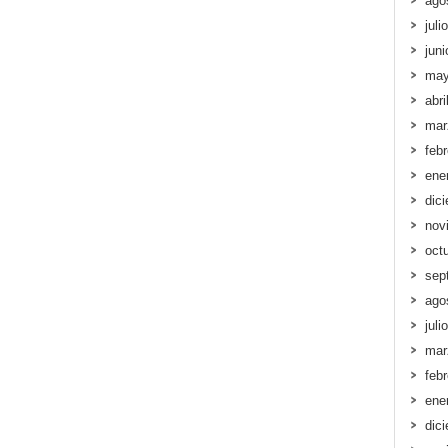
ago
juli
jun
may
abri
mar
feb
ene
dic
nov
oct
sep
ago
juli
mar
feb
ene
dic