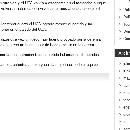
 otra vez y el UCA volvía a escaparse en el marcador, aunque
 volver a meternos otra vez mas e irnos al descanso solo 4
Pol
Pol
ular tercer cuarto el UCA lograría romper el partido y no
Tod
ento en el partido del UCA.
Don
Con
ealizar otra vez un juego muy bueno provoado por la defensa
 casa con un buen sabor de boca a pesar de la derrota.
Archi
er la concentración todo el partido hubiéramos disputados.
juli
vamos contentos a casa y con la mejoría de todo el equipo.
jun
may
abri
mar
feb
ene
dic
oct
sep