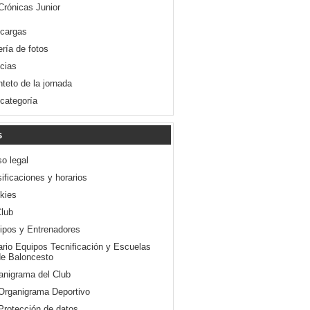
Crónicas Junior
cargas
ería de fotos
icias
nteto de la jornada
 categoría
s
so legal
ificaciones y horarios
kies
Club
ipos y Entrenadores
ario Equipos Tecnificación y Escuelas
e Baloncesto
anigrama del Club
Organigrama Deportivo
Protección de datos