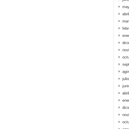
may
abri
mar
feb
ene
dic
nov
oct
sep
ago
juli
jun
abri
ene
dic
nov
oct