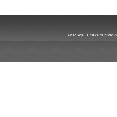
Aviso legal
|
Política de privacid