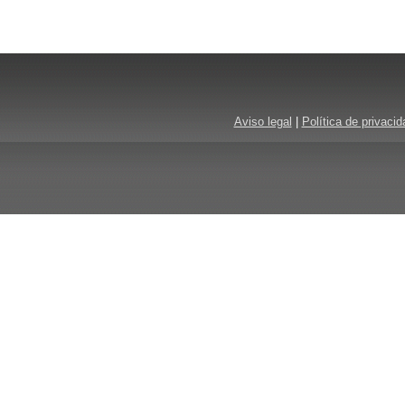
Aviso legal
|
Política de privacid