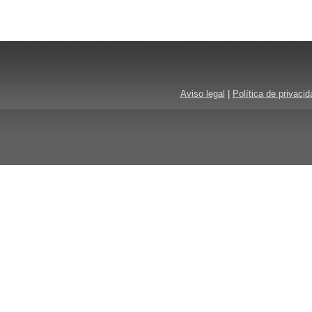
Aviso legal
|
Política de privacid