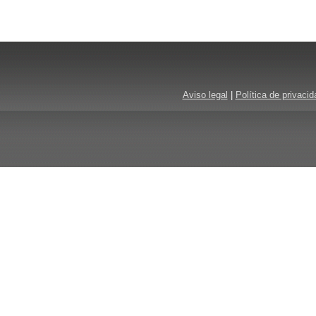
Aviso legal
|
Política de privacid