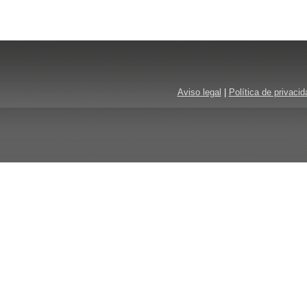
Aviso legal
|
Política de privacid