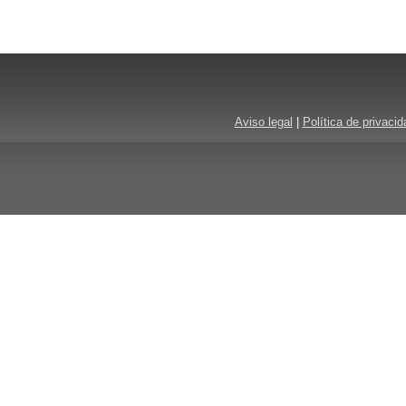
Aviso legal
|
Política de privacid