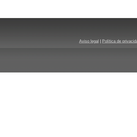
Aviso legal
|
Política de privacid