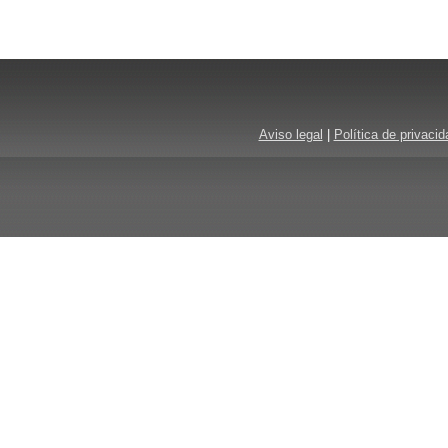
Aviso legal
|
Política de privacid